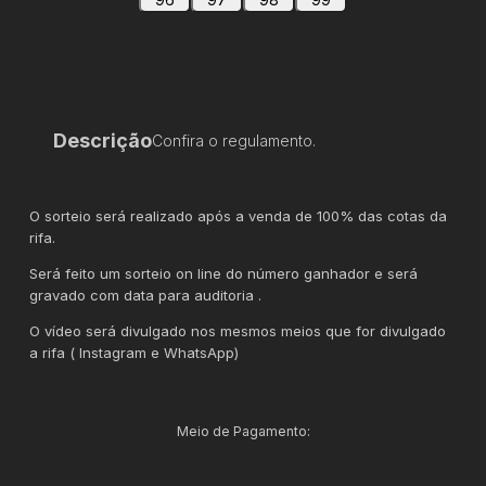
Descrição
Confira o regulamento.
O sorteio será realizado após a venda de 100% das cotas da
rifa.
Será feito um sorteio on line do número ganhador e será
gravado com data para auditoria .
O vídeo será divulgado nos mesmos meios que for divulgado
a rifa ( Instagram e WhatsApp)
Meio de Pagamento: