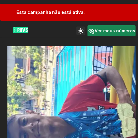
Esta campanha não está ativa.
Ver meus números