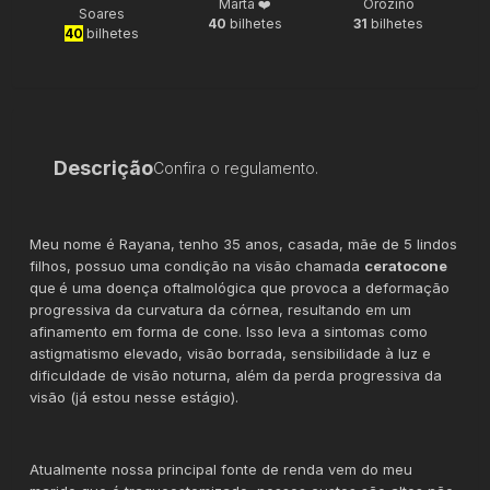
Marta ❤️
Orozino
Soares
40
bilhetes
31
bilhetes
40
bilhetes
Descrição
Confira o regulamento.
Meu nome é Rayana, tenho 35 anos, casada, mãe de 5 lindos
filhos, possuo uma condição na visão chamada
ceratocone
que
é uma doença oftalmológica que provoca a deformação
progressiva da curvatura da córnea, resultando em um
afinamento em forma de cone. Isso leva a sintomas como
astigmatismo elevado, visão borrada, sensibilidade à luz e
dificuldade de visão noturna, além da perda progressiva da
visão (já estou nesse estágio).
Atualmente nossa principal fonte de renda vem do meu