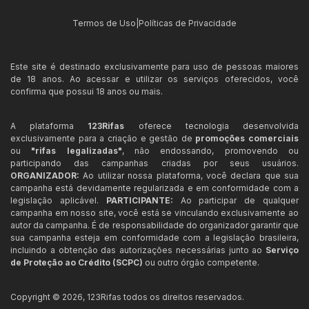
Termos de Uso
|
Políticas de Privacidade
Este site é destinado exclusivamente para uso de pessoas maiores
de 18 anos. Ao acessar e utilizar os serviços oferecidos, você
confirma que possui 18 anos ou mais.
A plataforma
123Rifas
oferece tecnologia desenvolvida
exclusivamente para a criação e gestão de
promoções comerciais
ou
"rifas legalizadas"
, não endossando, promovendo ou
participando das campanhas criadas por seus usuários.
ORGANIZADOR:
Ao utilizar nossa plataforma, você declara que sua
campanha está devidamente regularizada e em conformidade com a
legislação aplicável.
PARTICIPANTE:
Ao participar de qualquer
campanha em nosso site, você está se vinculando exclusivamente ao
autor da campanha. É de responsabilidade do organizador garantir que
sua campanha esteja em conformidade com a legislação brasileira,
incluindo a obtenção das autorizações necessárias junto ao
Serviço
de Proteção ao Crédito (SCPC)
ou outro órgão competente.
Copyright ©
2026
,
123Rifas
todos os direitos reservados.