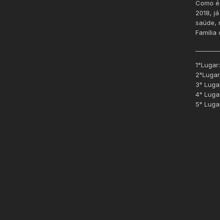
Como é 
2018, já
saúde, 
Família
________
1°Lugar
2°Lugar
3° Luga
4° Luga
5° Luga