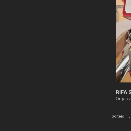
RIFA 
Organi
Sorteio
L