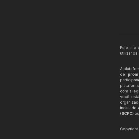
Este site
utilizar o
A platafo
de
prom
participa
plataform
com a legi
você está
organizad
incluindo
(SCPC)
ou
Copyrigh