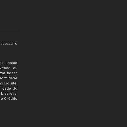
 acessar e
o e gestão
ovendo ou
izar nossa
nformidade
osso site,
ilidade do
rasileira,
ao Crédito