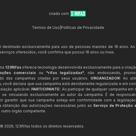
criado com
Termos de Uso
|
Políticas de Privacidade
 é destinado exclusivamente para uso de pessoas maiores de 18 anos. Ao
s serviços oferecidos, você confirma que possui 18 anos ou mais.
rma
123Rifas
oferece tecnologia desenvolvida exclusivamente para a criaçã
oções comerciais
ou
"rifas legalizadas"
, não endossando, prom
ndo das campanhas criadas por seus usuários.
ORGANIZADOR:
Ao util
a, você declara que sua campanha está devidamente regularizada e em co
slação aplicável.
PARTICIPANTE:
Ao participar de qualquer campanha em n
 se vinculando exclusivamente ao autor da campanha. É de responsab
or garantir que sua campanha esteja em conformidade com a legislação b
 a obtenção das autorizações necessárias junto ao
Serviço de Proteção 
 outro órgão competente.
t ©
2026
,
123Rifas
todos os direitos reservados.