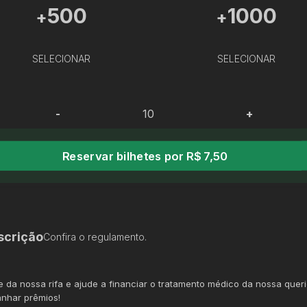
500
1000
+
+
SELECIONAR
SELECIONAR
-
+
Reservar bilhetes por R$ 7,50
scrição
Confira o regulamento.
pe da nossa rifa e ajude a financiar o tratamento médico da nossa quer
nhar prêmios!