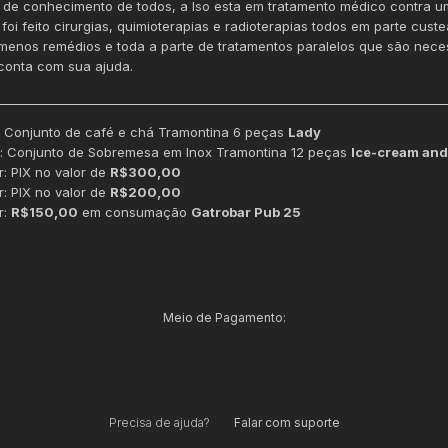
de conhecimento de todos, a Iso esta em tratamento médico contra 
 foi feito cirurgias, quimioterapias e radioterapias todos em parte cus
menos remédios e toda a parte de tratamentos paralelos que são nece
 conta com sua ajuda.
___________________________________________________________________________
: Conjunto de café e chá Tramontina 6 peças
Lady
: Conjunto de Sobremesa em Inox Tramontina 12 peças
Ice-cream and
r: PIX no valor de
R$300,00
r: PIX no valor de
R$200,00
r:
R$150,00
em consumação
Gatrobar Pub 25
Meio de Pagamento:
Precisa de ajuda?
Falar com suporte