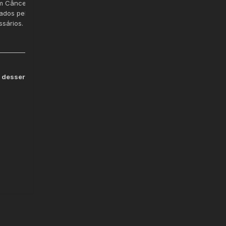
um Câncer desde
teados pelo plano de
ssários. Nossa
______________________
 dessert set 18/8