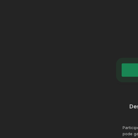
De
Partici
pode ga