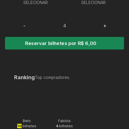
SELECIONAR
SELECIONAR
-
+
Reservar bilhetes por R$ 6,00
Ranking
Top compradores.
Beto
Fabíola
10
bilhetes
4
bilhetes