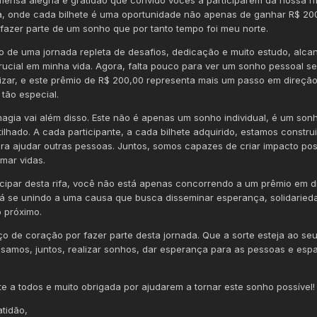
ia, onde cada bilhete é uma oportunidade não apenas de ganhar R$ 20
fazer parte de um sonho que por tanto tempo foi meu norte.
o de uma jornada repleta de desafios, dedicação e muito estudo, alca
rucial em minha vida. Agora, falta pouco para ver um sonho pessoal se
izar, e este prêmio de R$ 200,00 representa mais um passo em direçã
 tão especial.
agia vai além disso. Este não é apenas um sonho individual, é um son
ilhado. A cada participante, a cada bilhete adquirido, estamos constru
ra ajudar outras pessoas. Juntos, somos capazes de criar impacto posi
rmar vidas.
icipar desta rifa, você não está apenas concorrendo a um prêmio em d
á se unindo a uma causa que busca disseminar esperança, solidaried
 próximo.
o de coração por fazer parte desta jornada. Que a sorte esteja ao seu
samos, juntos, realizar sonhos, dar esperança para as pessoas e espa
te a todos e muito obrigada por ajudarem a tornar este sonho possível!
tidão,