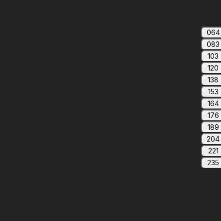
064
083
103
120
138
153
164
176
189
204
221
235