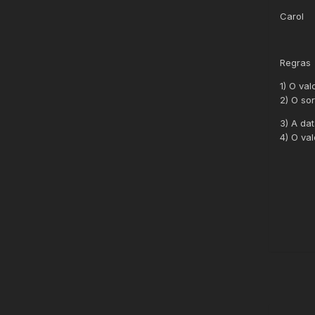
Carol
Regras
1) O val
2) O sor
3) A da
4) O va