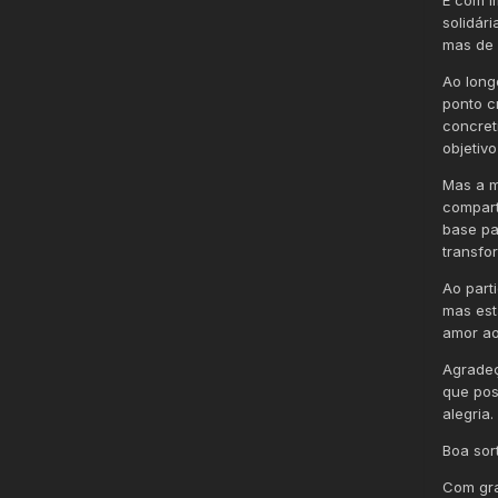
solidár
mas de 
Ao long
ponto c
concret
objetivo
Mas a m
compart
base pa
transfo
Ao part
mas est
amor ao
Agradeç
que pos
alegria.
Boa sor
Com gra