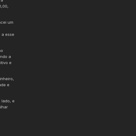
0,00,
ncei um
o a esse
ho
indo a
tivo e
inheiro,
ade e
 lado, e
lhar