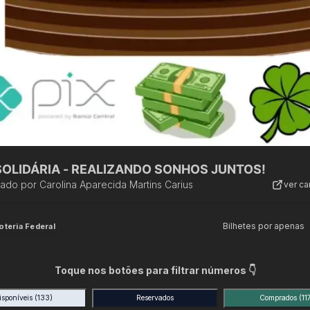
SOLIDÁRIA - REALIZANDO SONHOS JUNTOS!
zado por
Carolina Aparecida Martins Carius
ver c
Bilhetes por apenas
oteria Federal
Toque nos botões para filtrar números 👇
isponíveis
(133)
Reservados
Comprados
(11