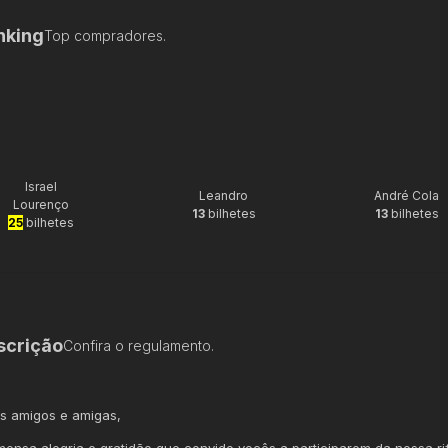
nking
Top compradores.
Israel
Leandro
André Cola
Lourenço
13
bilhetes
13
bilhetes
25
bilhetes
scrição
Confira o regulamento.
s amigos e amigas,
mensa alegria e gratidão que convido vocês a participarem da nossa ri