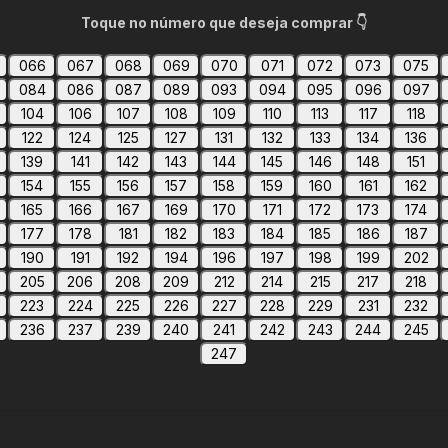
Toque no número que deseja comprar 👇
066
067
068
069
070
071
072
073
075
084
086
087
089
093
094
095
096
097
104
106
107
108
109
110
113
117
118
122
124
125
127
131
132
133
134
136
139
141
142
143
144
145
146
148
151
154
155
156
157
158
159
160
161
162
165
166
167
169
170
171
172
173
174
177
178
181
182
183
184
185
186
187
190
191
192
194
196
197
198
199
202
205
206
208
209
212
214
215
217
218
223
224
225
226
227
228
229
231
232
236
237
239
240
241
242
243
244
245
247