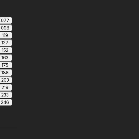
077
098
119
137
152
163
175
188
203
219
233
246