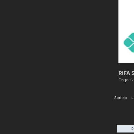
RIFA 
Organi
Sorteio
L
D