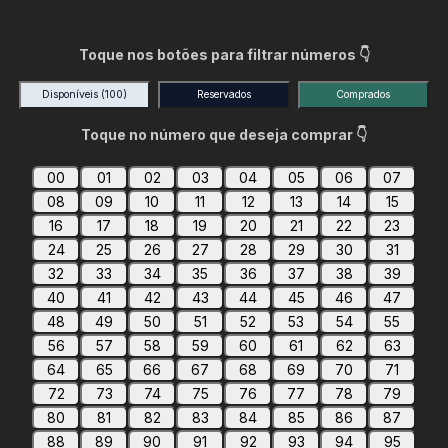
Toque nos botões para filtrar números 👇
Disponíveis
(100)
Reservados
Comprados
Toque no número que deseja comprar 👇
00
01
02
03
04
05
06
07
08
09
10
11
12
13
14
15
16
17
18
19
20
21
22
23
24
25
26
27
28
29
30
31
32
33
34
35
36
37
38
39
40
41
42
43
44
45
46
47
48
49
50
51
52
53
54
55
56
57
58
59
60
61
62
63
64
65
66
67
68
69
70
71
72
73
74
75
76
77
78
79
80
81
82
83
84
85
86
87
88
89
90
91
92
93
94
95