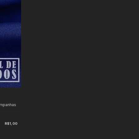
ampanhas
s
R$1,00