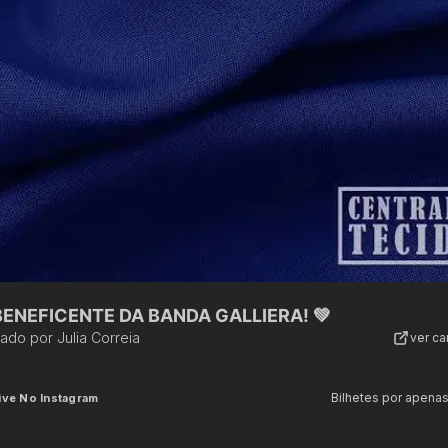
BENEFICENTE DA BANDA GALLIERA! 💚
zado por
Julia Correia
ver c
Bilhetes por apena
ive No Instagram