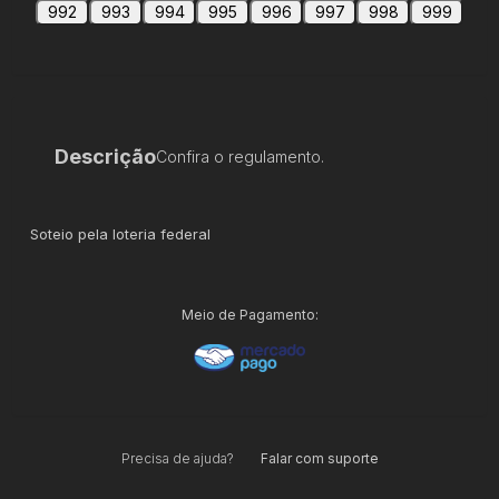
992
993
994
995
996
997
998
999
Descrição
Confira o regulamento.
Soteio pela loteria federal
Meio de Pagamento:
Precisa de ajuda?
Falar com suporte