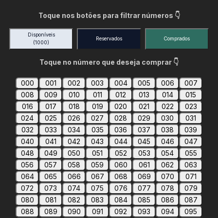
Toque nos botões para filtrar números 👇
Disponíveis
Reservados
Comprados
(1000)
Toque no número que deseja comprar 👇
000
001
002
003
004
005
006
007
008
009
010
011
012
013
014
015
016
017
018
019
020
021
022
023
024
025
026
027
028
029
030
031
032
033
034
035
036
037
038
039
040
041
042
043
044
045
046
047
048
049
050
051
052
053
054
055
056
057
058
059
060
061
062
063
064
065
066
067
068
069
070
071
072
073
074
075
076
077
078
079
080
081
082
083
084
085
086
087
088
089
090
091
092
093
094
095