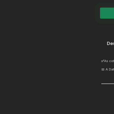
De
✅
As co
📅 A Da