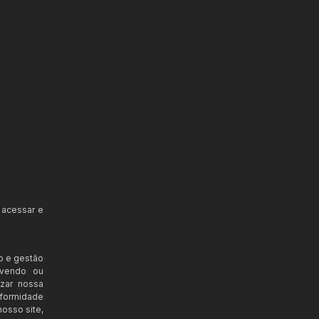
 acessar e
o e gestão
ovendo ou
izar nossa
nformidade
osso site,