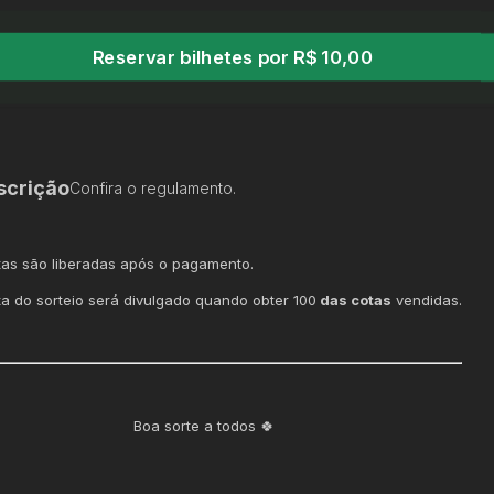
Reservar bilhetes por R$ 10,00
scrição
Confira o regulamento.
tas são liberadas após o pagamento.
ta do sorteio será divulgado quando obter 100
das cotas
vendidas.
Boa sorte a todos 🍀