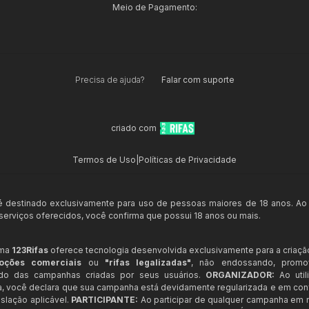
Meio de Pagamento:
Precisa de ajuda?
Falar com suporte
criado com
Termos de Uso
|
Políticas de Privacidade
 é destinado exclusivamente para uso de pessoas maiores de 18 anos. Ao
s serviços oferecidos, você confirma que possui 18 anos ou mais.
rma
123Rifas
oferece tecnologia desenvolvida exclusivamente para a criaçã
oções comerciais
ou
"rifas legalizadas"
, não endossando, prom
ndo das campanhas criadas por seus usuários.
ORGANIZADOR:
Ao util
a, você declara que sua campanha está devidamente regularizada e em co
slação aplicável.
PARTICIPANTE:
Ao participar de qualquer campanha em n