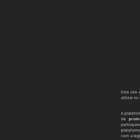
Este site
utilizar o
A platafo
de
prom
participa
plataform
com a legi