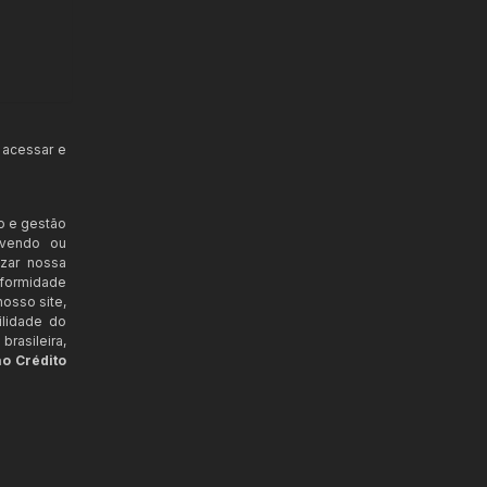
 acessar e
o e gestão
ovendo ou
izar nossa
nformidade
osso site,
ilidade do
rasileira,
ao Crédito