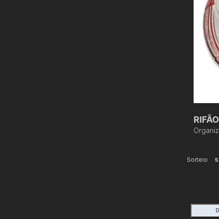
RIFÃO
Organi
Sorteio
S
D