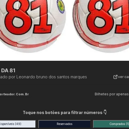
 DA 81
zado por
Leonardo bruno dos santos marques
ver c
Bilhetes por apenas
orteador.com.br
Toque nos botões para filtrar números 👇
isponíveis
(49)
Reservados
Comprados
(1