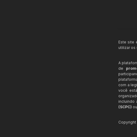
Este site
utilizar o
A platafo
de
prom
participa
plataform
com a legi
você está
organizad
incluindo
(SCPC)
ou
Copyrigh