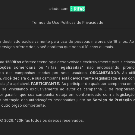
criado com
Termos de Uso
|
Políticas de Privacidade
 é destinado exclusivamente para uso de pessoas maiores de 18 anos. Ao
s serviços oferecidos, você confirma que possui 18 anos ou mais.
rma
123Rifas
oferece tecnologia desenvolvida exclusivamente para a criaçã
oções comerciais
ou
"rifas legalizadas"
, não endossando, prom
ndo das campanhas criadas por seus usuários.
ORGANIZADOR:
Ao util
a, você declara que sua campanha está devidamente regularizada e em co
slação aplicável.
PARTICIPANTE:
Ao participar de qualquer campanha em n
 se vinculando exclusivamente ao autor da campanha. É de responsab
or garantir que sua campanha esteja em conformidade com a legislação b
 a obtenção das autorizações necessárias junto ao
Serviço de Proteção 
 outro órgão competente.
t ©
2026
,
123Rifas
todos os direitos reservados.