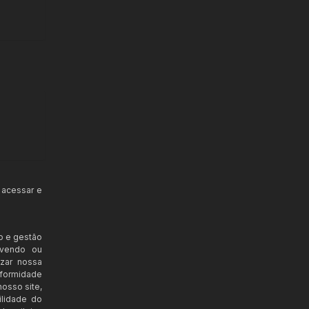
 acessar e
o e gestão
ovendo ou
izar nossa
nformidade
osso site,
ilidade do