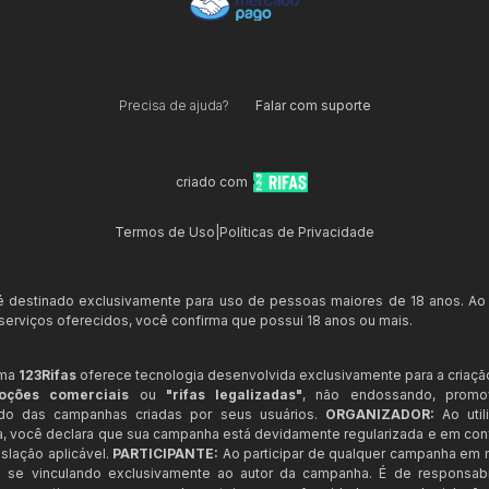
Precisa de ajuda?
Falar com suporte
criado com
Termos de Uso
|
Políticas de Privacidade
 é destinado exclusivamente para uso de pessoas maiores de 18 anos. Ao
s serviços oferecidos, você confirma que possui 18 anos ou mais.
rma
123Rifas
oferece tecnologia desenvolvida exclusivamente para a criaçã
oções comerciais
ou
"rifas legalizadas"
, não endossando, prom
ndo das campanhas criadas por seus usuários.
ORGANIZADOR:
Ao util
a, você declara que sua campanha está devidamente regularizada e em co
slação aplicável.
PARTICIPANTE:
Ao participar de qualquer campanha em n
 se vinculando exclusivamente ao autor da campanha. É de responsab