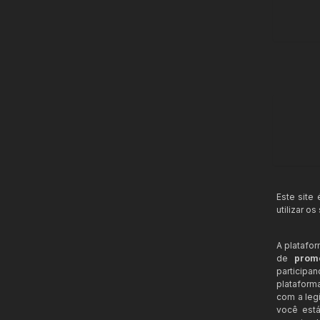
Este site
utilizar o
A platafo
de
prom
participa
plataform
com a legi
você está