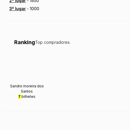
2
º lugar
-
1500
3
º lugar
-
1000
Ranking
Top compradores.
Sandro moreira dos
Santos
7
bilhetes