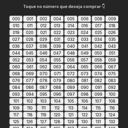
Toque no número que deseja comprar 👇
000
001
002
004
005
006
008
009
010
011
012
013
014
016
017
018
019
020
021
022
023
024
025
026
027
028
029
031
032
033
034
035
036
037
038
039
040
041
042
043
044
045
046
047
048
049
050
051
052
053
054
055
056
057
058
059
060
061
062
063
064
065
066
067
068
069
070
071
072
073
074
075
076
077
078
079
080
081
082
083
084
086
087
088
089
090
091
092
093
094
095
096
097
098
099
100
101
102
103
104
105
106
107
108
109
110
111
112
113
114
115
116
117
118
119
120
121
122
123
124
125
126
127
128
129
130
131
132