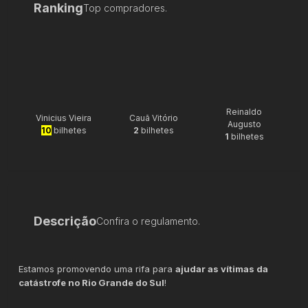
Ranking
Top compradores.
Reinaldo
Vinicius Vieira
Cauã Vitório
Augusto
10
bilhetes
2
bilhetes
1
bilhetes
Descrição
Confira o regulamento.
Estamos promovendo uma rifa para
ajudar as vítimas da
catástrofe no Rio Grande do Sul
!