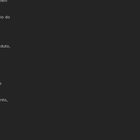
 Vem
io do
oduto,
s
nto,