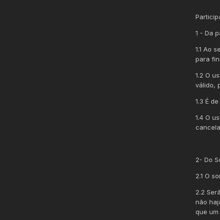
Partici
1 - Da p
1.1 Ao 
para fi
1.2 O u
válido,
1.3 É d
1.4 O u
cancela
2- Do S
2.1 O s
2.2 Ser
não haj
que um 