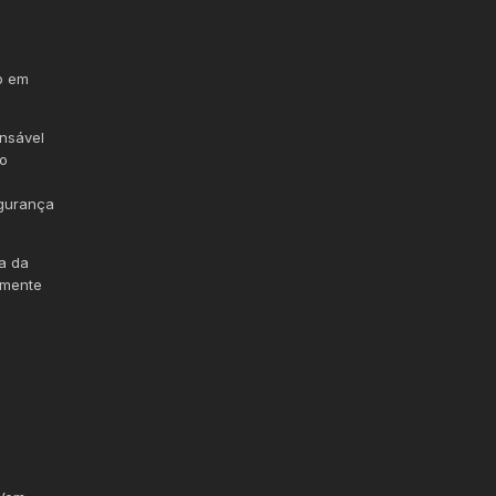
o em
nsável
 o
egurança
a da
lmente