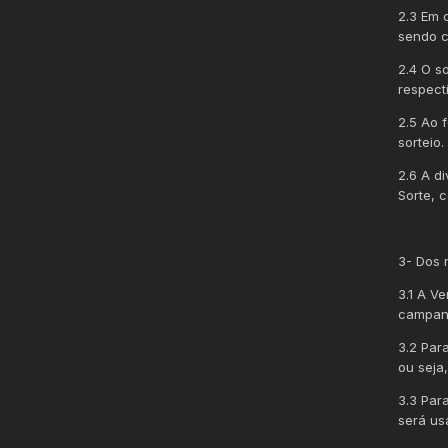
2.3 Em 
sendo c
2.4 O s
respecti
2.5 Ao 
sorteio.
2.6 A d
Sorte, 
3- Dos 
3.1 A V
campanh
3.2 Par
ou seja,
3.3 Par
será usa