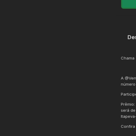
De
Chama a
A @VemS
número 
Partici
Prêmio:
será de
Itapeva
Confira