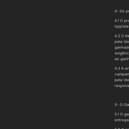
4- Do p
4.1 O p
loja/sit
4.2 O i
pela Ve
ganhado
exigênc
ao ganh
4.3 A e
campanh
pela Ve
respons
5- O G
5.1 O g
entrega