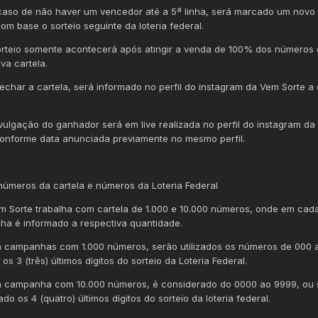
caso de não haver um vencedor até a 5ª linha, será marcado um novo 
om base o sorteio seguinte da loteria federal.
orteio somente acontecerá após atingir a venda de 100% dos números
va cartela.
fechar a cartela, será informado no perfil do instagram da Vem Sorte a
ivulgação do ganhador será em live realizada no perfil do instagram d
conforme data anunciada previamente no mesmo perfil.
números da cartela e números da Loteria Federal
em Sorte trabalha com cartela de 1.000 e 10.000 números, onde em cad
a é informado a respectiva quantidade.
a campanhas com 1.000 números, serão utilizados os números de 000 
 os 3 (três) últimos dígitos do sorteio da Loteria Federal.
a campanha com 10.000 números, é considerado do 0000 ao 9999, ou 
do os 4 (quatro) últimos dígitos do sorteio da loteria federal.