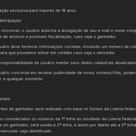
pação exclusiva para maiores de 18 anos.
articipação:
se inscrever, o usuário autoriza a divulgação de seu e-mail e nome com
ns de anúncio e possíveis fiscalização, caso seja o ganhador.
suário deve fornecer informações corretas, incluindo um número de cel
 para que possamos entrar em contato caso seja o vencedor.
e responsabilidade do usuário manter seus dados cadastrais atualizados
suário concorda em receber publicidade de novos sorteios/rifas, pode
r a qualquer momento.
orteio
orteio do ganhador será realizado com base no Sorteio da Loteria Federa
ão considerados os números da 1ª linha do resultado da Loteria Federa
a um ganhador, será usada a 2ª linha, e assim por diante até a 5ª linh
vencedor seja identificado.