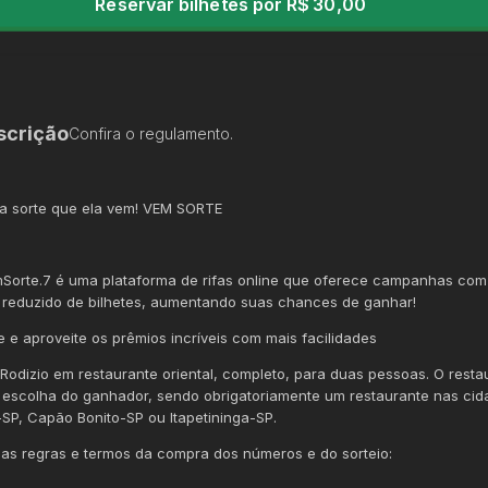
Reservar bilhetes por R$ 30,00
scrição
Confira o regulamento.
 sorte que ela vem! VEM SORTE
orte.7 é uma plataforma de rifas online que oferece campanhas co
reduzido de bilhetes, aumentando suas chances de ganhar!
pe e aproveite os prêmios incríveis com mais facilidades
 Rodizio em restaurante oriental, completo, para duas pessoas. O resta
 escolha do ganhador, sendo obrigatoriamente um restaurante nas cid
-SP, Capão Bonito-SP ou Itapetininga-SP.
 as regras e termos da compra dos números e do sorteio: