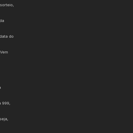
sorteio,
 da
 data do
a Vem
a
a 999,
seja,