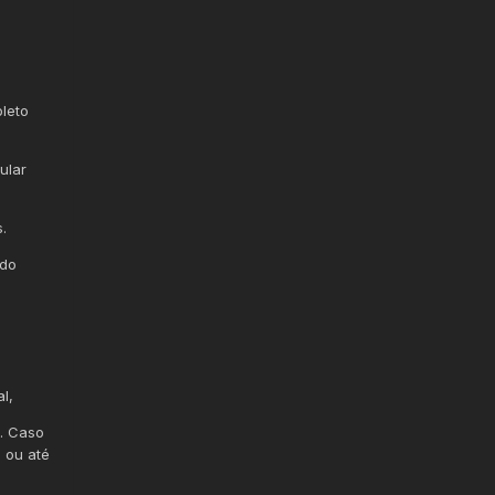
pleto
ular
.
ndo
l,
l. Caso
a ou até