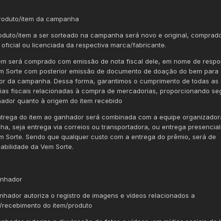
roduto/item da campanha
roduto/item a ser sorteado na campanha será novo e original, comprad
e oficial ou licenciada da respectiva marca/fabricante.
tem será comprado com emissão de nota fiscal dele, em nome de respo
m Sorte com posterior emissão de documento de doação do bem para
r da campanha. Dessa forma, garantimos o cumprimento de todas as
ias fiscais relacionadas à compra de mercadorias, proporcionando s
ador quanto à origem do item recebido
ntrega do item ao ganhador será combinada com a equipe organizador
a, seja entrega via correios ou transportadora, ou entrega presencia
m Sorte. Sendo que qualquer custo com a entrega do prêmio, será de
abilidade da Vem Sorte.
anhador
anhador autoriza o registro de imagens e vídeos relacionados a
/recebimento do item/produto