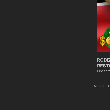
RODI
REST
Organi
Sorteio
L