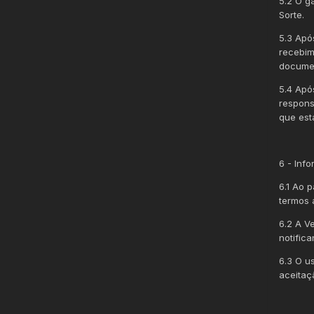
5.2 O g
Sorte.
5.3 Apó
recebim
documen
5.4 Apó
respons
que est
6 - Inf
6.1 Ao 
termos 
6.2 A V
notifica
6.3 O u
aceitaç