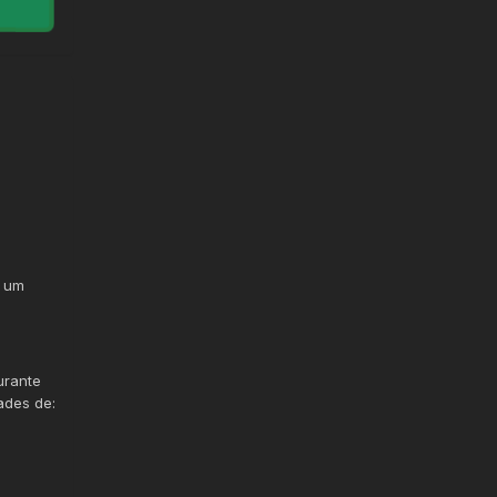
m um
urante
ades de: