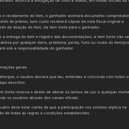
anhador autoriza a divulgação de fotos e vídeos, em mídias sociais da
s o recebimento do item, o ganhador assinará documento comprobatór
ento do prêmio, bem como receberá cópias da nota fiscal original e
to de doação do item, da Vem Sorte para o ganhador.
s a entrega do item e registro das documentações, a Vem Sorte não se
abiliza por qualquer dano, problema, perda, furto ou roubo do item/pr
ará sob a responsabilidade do ganhador.
ormações gerais
participar, o usuário declara que leu, entendeu e concorda com todos o
aqui descritos.
em Sorte reserva o direito de alterar os termos de uso a qualquer mome
ndo os usuários através dos canais oficiais.
suário deve estar ciente de que a participação nos sorteios implica na
ão de todas as regras e condições estabelecidas.