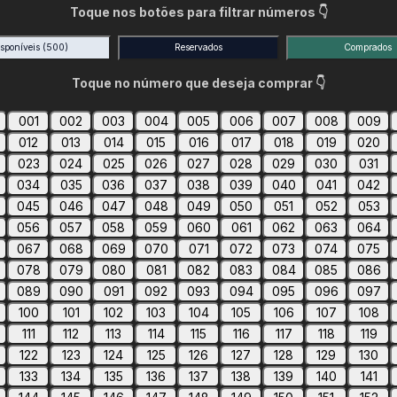
Toque nos botões para filtrar números 👇
isponíveis
(500)
Reservados
Comprados
Toque no número que deseja comprar 👇
001
002
003
004
005
006
007
008
009
012
013
014
015
016
017
018
019
020
023
024
025
026
027
028
029
030
031
034
035
036
037
038
039
040
041
042
045
046
047
048
049
050
051
052
053
056
057
058
059
060
061
062
063
064
067
068
069
070
071
072
073
074
075
078
079
080
081
082
083
084
085
086
089
090
091
092
093
094
095
096
097
100
101
102
103
104
105
106
107
108
111
112
113
114
115
116
117
118
119
122
123
124
125
126
127
128
129
130
133
134
135
136
137
138
139
140
141