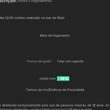
scrição
Confira o regulamento.
dia 12/05 sorteio realizado no bar do Rildo
Meio de Pagamento:
Precisa de ajuda?
Falar com suporte
criado com
Termos de Uso
|
Políticas de Privacidade
 é destinado exclusivamente para uso de pessoas maiores de 18 anos. Ao
s serviços oferecidos, você confirma que possui 18 anos ou mais.