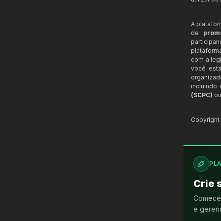
A platafo
de
prom
participa
plataform
com a legi
você está
organizad
incluindo
(SCPC)
ou
Copyrigh
PL
Crie 
Comece 
e gerenc