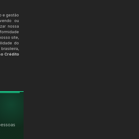
o e gestão
ovendo ou
izar nossa
nformidade
osso site,
ilidade do
rasileira,
ao Crédito
pessoas