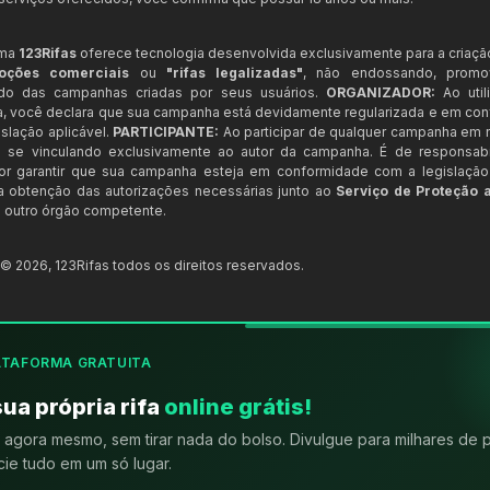
rma
123Rifas
oferece tecnologia desenvolvida exclusivamente para a criaçã
oções comerciais
ou
"rifas legalizadas"
, não endossando, prom
ndo das campanhas criadas por seus usuários.
ORGANIZADOR:
Ao util
a, você declara que sua campanha está devidamente regularizada e em co
slação aplicável.
PARTICIPANTE:
Ao participar de qualquer campanha em n
 se vinculando exclusivamente ao autor da campanha. É de responsab
or garantir que sua campanha esteja em conformidade com a legislação b
 a obtenção das autorizações necessárias junto ao
Serviço de Proteção 
 outro órgão competente.
t ©
2026
,
123Rifas
todos os direitos reservados.
ATAFORMA GRATUITA
sua própria rifa
online grátis!
agora mesmo, sem tirar nada do bolso. Divulgue para milhares de 
ie tudo em um só lugar.