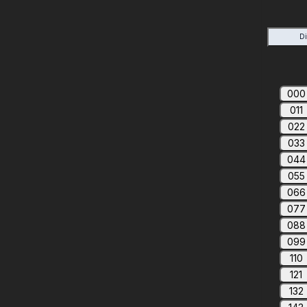
D
000
011
022
033
044
055
066
077
088
099
110
121
132