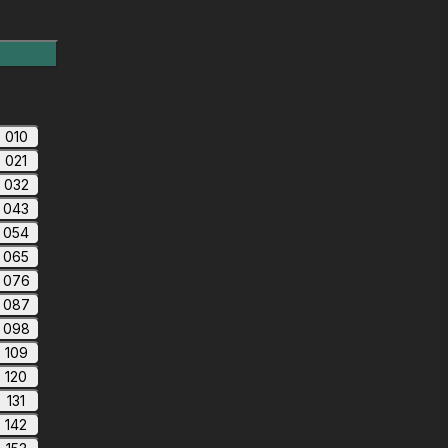
010
021
032
043
054
065
076
087
098
109
120
131
142