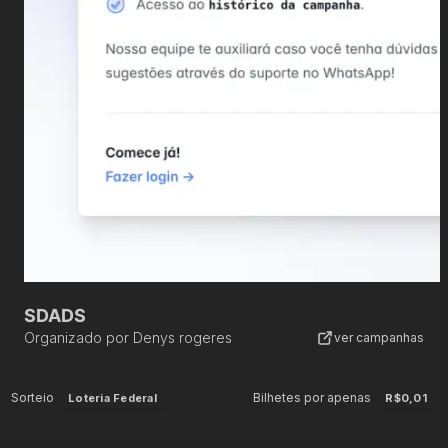
SDADS
Organizado por
Denys rogeres
ver campanhas
Sorteio
Bilhetes por apenas
Loteria Federal
R$0,01