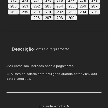
272
273
274
275
276
277
278
279
280
281
282
283
284
285
286
287
288
289
290
291
292
293
294
295
296
297
298
299
Descrição
Confira o regulamento.
✅
As cotas são liberadas após o pagamento.
📅 A Data do sorteio será divulgado quando obter
70% das
cotas
vendidas.
Boa sorte a todos 🍀