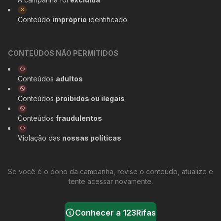
Conteúdo
impróprio
identificado
CONTEÚDOS NÃO PERMITIDOS
Conteúdos
adultos
Conteúdos
proibidos ou ilegais
Conteúdos
fraudulentos
Violação das
nossas políticas
Se você é o dono da campanha, revise o conteúdo, atualize e
tente acessar novamente.
Conhecer a 123Rifas