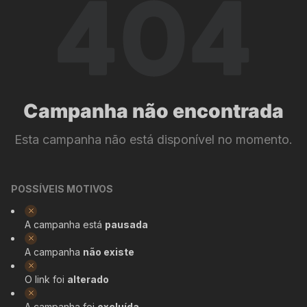
Campanha não encontrada
Esta campanha não está disponível no momento.
POSSÍVEIS MOTIVOS
A campanha está
pausada
A campanha
não existe
O link foi
alterado
A campanha foi
excluída