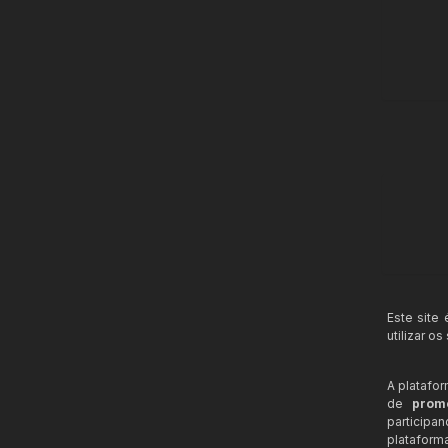
Este site
utilizar o
A platafo
de
prom
participa
plataform