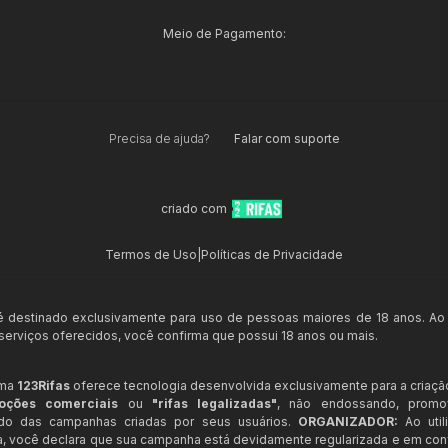
Meio de Pagamento:
Precisa de ajuda?
Falar com suporte
criado com
Termos de Uso
|
Políticas de Privacidade
 é destinado exclusivamente para uso de pessoas maiores de 18 anos. Ao
s serviços oferecidos, você confirma que possui 18 anos ou mais.
rma
123Rifas
oferece tecnologia desenvolvida exclusivamente para a criaçã
oções comerciais
ou
"rifas legalizadas"
, não endossando, prom
ndo das campanhas criadas por seus usuários.
ORGANIZADOR:
Ao util
a, você declara que sua campanha está devidamente regularizada e em co