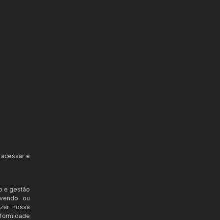
 acessar e
o e gestão
ovendo ou
izar nossa
nformidade