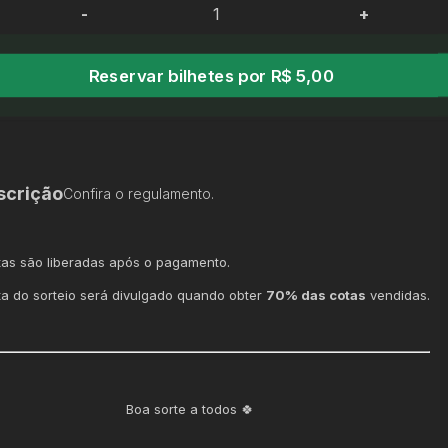
-
+
Reservar bilhetes por R$ 5,00
scrição
Confira o regulamento.
tas são liberadas após o pagamento.
ta do sorteio será divulgado quando obter
70% das cotas
vendidas.
Boa sorte a todos 🍀