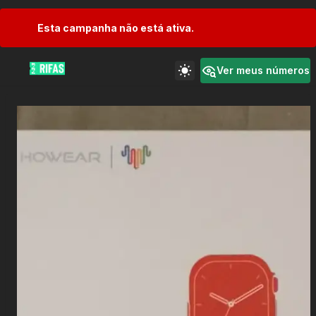
Esta campanha não está ativa.
Ver meus números