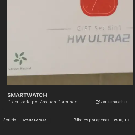
SMARTWATCH
Organizado por
Amanda Coronado
ver campanhas
Sorteio
Bilhetes por apenas
Loteria Federal
R$10,00