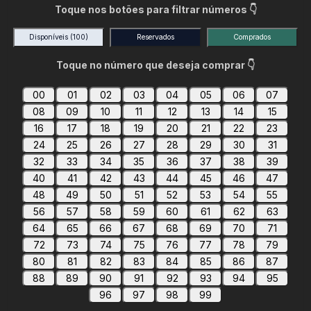
Toque nos botões para filtrar números 👇
Disponíveis
(100)
Reservados
Comprados
Toque no número que deseja comprar 👇
00
01
02
03
04
05
06
07
08
09
10
11
12
13
14
15
16
17
18
19
20
21
22
23
24
25
26
27
28
29
30
31
32
33
34
35
36
37
38
39
40
41
42
43
44
45
46
47
48
49
50
51
52
53
54
55
56
57
58
59
60
61
62
63
64
65
66
67
68
69
70
71
72
73
74
75
76
77
78
79
80
81
82
83
84
85
86
87
88
89
90
91
92
93
94
95
96
97
98
99