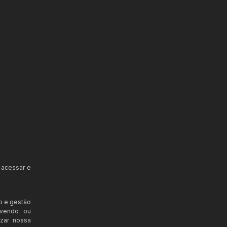
 acessar e
o e gestão
ovendo ou
izar nossa