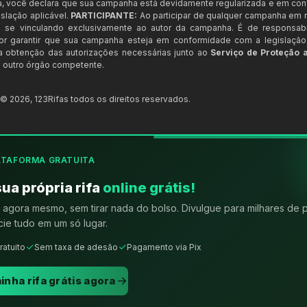
a, você declara que sua campanha está devidamente regularizada e em co
slação aplicável.
PARTICIPANTE:
Ao participar de qualquer campanha em n
 se vinculando exclusivamente ao autor da campanha. É de responsab
or garantir que sua campanha esteja em conformidade com a legislação b
 a obtenção das autorizações necessárias junto ao
Serviço de Proteção 
 outro órgão competente.
t ©
2026
,
123Rifas
todos os direitos reservados.
ATAFORMA GRATUITA
sua própria rifa
online grátis!
agora mesmo, sem tirar nada do bolso. Divulgue para milhares de 
ie tudo em um só lugar.
ratuito
Sem taxa de adesão
Pagamento via Pix
inha rifa grátis agora