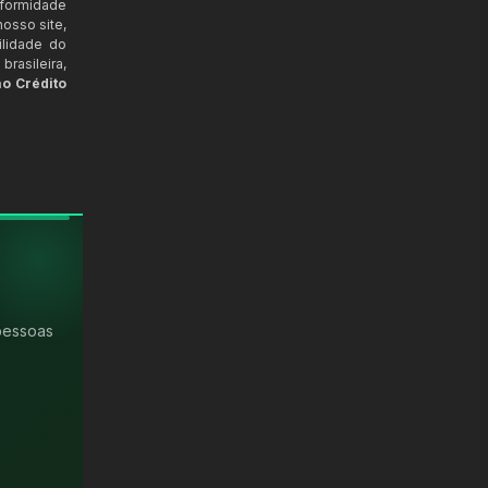
nformidade
osso site,
ilidade do
rasileira,
ao Crédito
pessoas