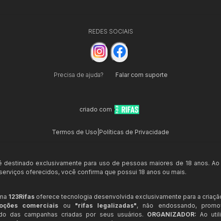
REDES SOCIAIS
Precisa de ajuda?
Falar com suporte
criado com
Termos de Uso
|
Políticas de Privacidade
 é destinado exclusivamente para uso de pessoas maiores de 18 anos. Ao
s serviços oferecidos, você confirma que possui 18 anos ou mais.
rma
123Rifas
oferece tecnologia desenvolvida exclusivamente para a criaçã
oções comerciais
ou
"rifas legalizadas"
, não endossando, prom
ndo das campanhas criadas por seus usuários.
ORGANIZADOR:
Ao util