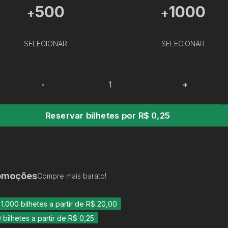
500
1000
+
+
SELECIONAR
SELECIONAR
-
+
Reservar bilhetes por R$ 0,25
omoções
Compre mais barato!
 1.000 bilhetes a partir de R$ 20,00
9 bilhetes a partir de R$ 0,25