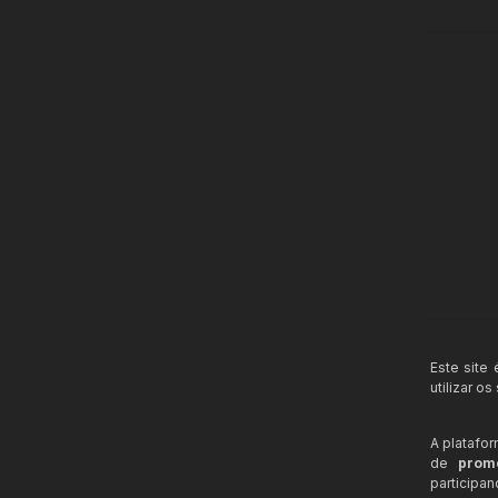
Este site
utilizar o
A platafo
de
prom
participa