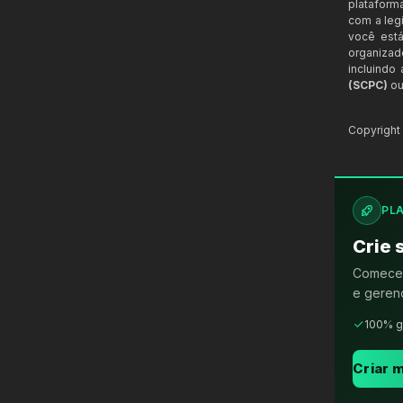
plataform
com a legi
você está
organizad
incluindo
(SCPC)
ou
Copyrigh
PL
Crie 
Comece 
e gerenc
100% g
Criar m