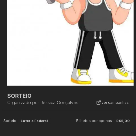
SORTEIO
Organizado por
Jéssica Gonçalves
ver campanhas
Sorteio
Bilhetes por apenas
Loteria Federal
R$5,00