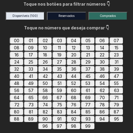
Toque nos botões para filtrar números 👇
Disponíveis
(100)
Reservados
Comprados
Toque no número que deseja comprar 👇
00
01
02
03
04
05
06
07
08
09
10
11
12
13
14
15
16
17
18
19
20
21
22
23
24
25
26
27
28
29
30
31
32
33
34
35
36
37
38
39
40
41
42
43
44
45
46
47
48
49
50
51
52
53
54
55
56
57
58
59
60
61
62
63
64
65
66
67
68
69
70
71
72
73
74
75
76
77
78
79
80
81
82
83
84
85
86
87
88
89
90
91
92
93
94
95
96
97
98
99