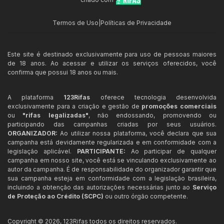
Termos de Uso
|
Políticas de Privacidade
Este site é destinado exclusivamente para uso de pessoas maiores
de 18 anos. Ao acessar e utilizar os serviços oferecidos, você
confirma que possui 18 anos ou mais.
A plataforma
123Rifas
oferece tecnologia desenvolvida
exclusivamente para a criação e gestão de
promoções comerciais
ou
"rifas legalizadas"
, não endossando, promovendo ou
participando das campanhas criadas por seus usuários.
ORGANIZADOR:
Ao utilizar nossa plataforma, você declara que sua
campanha está devidamente regularizada e em conformidade com a
legislação aplicável.
PARTICIPANTE:
Ao participar de qualquer
campanha em nosso site, você está se vinculando exclusivamente ao
autor da campanha. É de responsabilidade do organizador garantir que
sua campanha esteja em conformidade com a legislação brasileira,
incluindo a obtenção das autorizações necessárias junto ao
Serviço
de Proteção ao Crédito (SCPC)
ou outro órgão competente.
Copyright ©
2026
,
123Rifas
todos os direitos reservados.