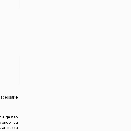
 acessar e
o e gestão
ovendo ou
izar nossa