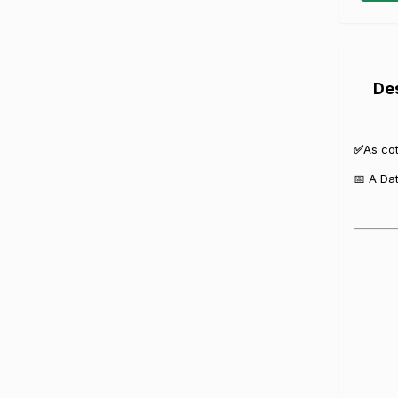
De
✅
As co
📅 A Da