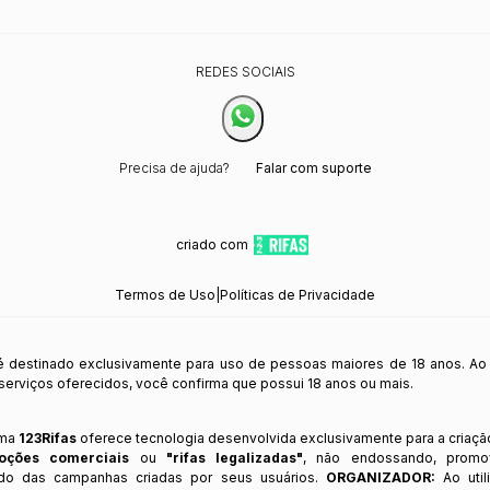
REDES SOCIAIS
Precisa de ajuda?
Falar com suporte
criado com
Termos de Uso
|
Políticas de Privacidade
 é destinado exclusivamente para uso de pessoas maiores de 18 anos. Ao
s serviços oferecidos, você confirma que possui 18 anos ou mais.
rma
123Rifas
oferece tecnologia desenvolvida exclusivamente para a criaçã
oções comerciais
ou
"rifas legalizadas"
, não endossando, prom
ndo das campanhas criadas por seus usuários.
ORGANIZADOR:
Ao util