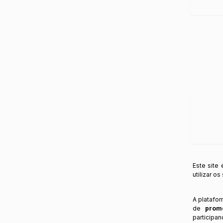
Este site
utilizar o
A platafo
de
prom
participa