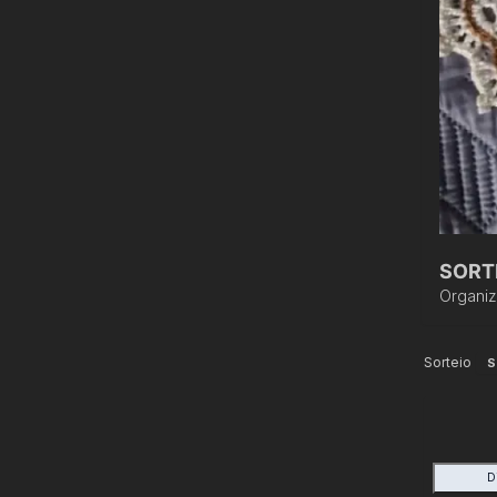
SORT
Organi
Sorteio
S
D