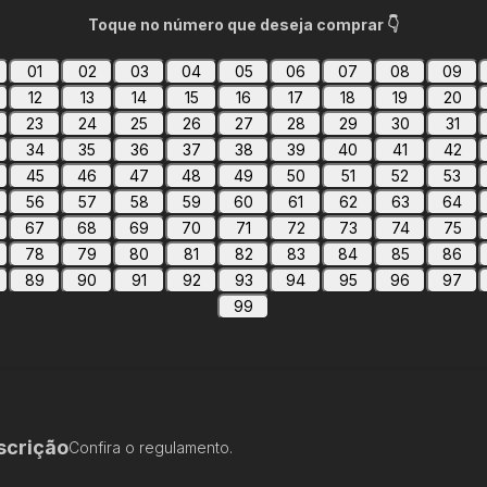
Toque no número que deseja comprar 👇
01
02
03
04
05
06
07
08
09
12
13
14
15
16
17
18
19
20
23
24
25
26
27
28
29
30
31
34
35
36
37
38
39
40
41
42
45
46
47
48
49
50
51
52
53
56
57
58
59
60
61
62
63
64
67
68
69
70
71
72
73
74
75
78
79
80
81
82
83
84
85
86
89
90
91
92
93
94
95
96
97
99
scrição
Confira o regulamento.