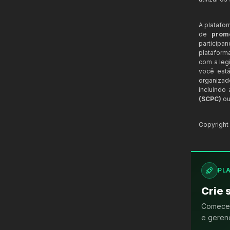
A platafo
de
prom
participa
plataform
com a legi
você está
organizad
incluindo
(SCPC)
ou
Copyrigh
PL
Crie 
Comece 
e gerenc