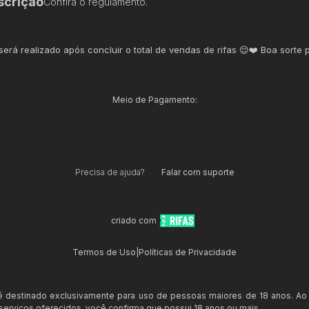
scrição
Confira o regulamento.
 será realizado após concluir o total de vendas de rifas 😌❤️ Boa sorte 
Meio de Pagamento:
Precisa de ajuda?
Falar com suporte
criado com
Termos de Uso
|
Políticas de Privacidade
 é destinado exclusivamente para uso de pessoas maiores de 18 anos. Ao
s serviços oferecidos, você confirma que possui 18 anos ou mais.