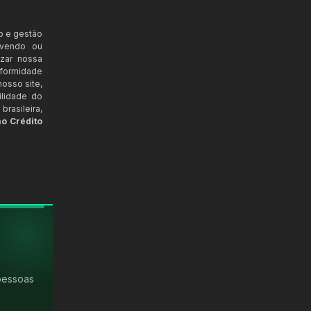
o e gestão
ovendo ou
izar nossa
nformidade
osso site,
ilidade do
rasileira,
ao Crédito
pessoas