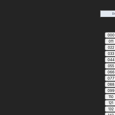
D
000
011
022
033
044
055
066
077
088
099
110
121
132