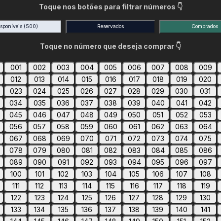
Toque nos botões para filtrar números 👇
isponíveis
(500)
Reservados
Comprados
Toque no número que deseja comprar 👇
001
002
003
004
005
006
007
008
009
012
013
014
015
016
017
018
019
020
023
024
025
026
027
028
029
030
031
034
035
036
037
038
039
040
041
042
045
046
047
048
049
050
051
052
053
056
057
058
059
060
061
062
063
064
067
068
069
070
071
072
073
074
075
078
079
080
081
082
083
084
085
086
089
090
091
092
093
094
095
096
097
100
101
102
103
104
105
106
107
108
111
112
113
114
115
116
117
118
119
122
123
124
125
126
127
128
129
130
133
134
135
136
137
138
139
140
141