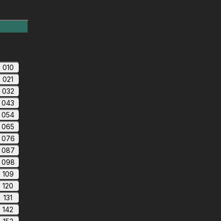
010
021
032
043
054
065
076
087
098
109
120
131
142