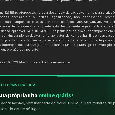
rma
123Rifas
oferece tecnologia desenvolvida exclusivamente para a criaçã
oções comerciais
ou
"rifas legalizadas"
, não endossando, prom
ndo das campanhas criadas por seus usuários.
ORGANIZADOR:
Ao util
a, você declara que sua campanha está devidamente regularizada e em co
slação aplicável.
PARTICIPANTE:
Ao participar de qualquer campanha em n
 se vinculando exclusivamente ao autor da campanha. É de responsab
or garantir que sua campanha esteja em conformidade com a legislação b
 a obtenção das autorizações necessárias junto ao
Serviço de Proteção 
 outro órgão competente.
t ©
2026
,
123Rifas
todos os direitos reservados.
ATAFORMA GRATUITA
sua própria rifa
online grátis!
agora mesmo, sem tirar nada do bolso. Divulgue para milhares de 
ie tudo em um só lugar.