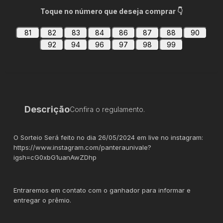
Toque no número que deseja comprar 👇
81
82
83
84
86
87
88
90
92
94
96
97
98
99
Descrição
Confira o regulamento.
O Sorteio Será feito no dia 26/05/2024 em live no instagram:
https://www.instagram.com/panteraunivale?
igsh=cG0xbG1uanAwZDhp
Entraremos em contato com o ganhador para informar e
entregar o prêmio.