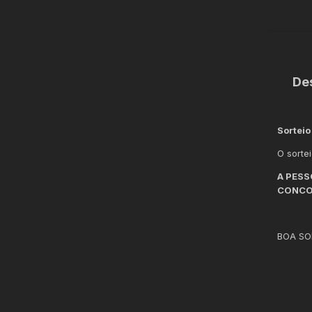
De
Sorteio
O sorte
A PESS
CONCOR
BOA SO