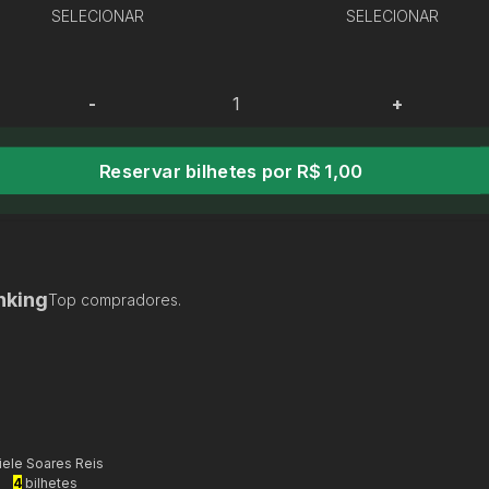
SELECIONAR
SELECIONAR
-
+
Reservar bilhetes por R$ 1,00
nking
Top compradores.
iele Soares Reis
4
bilhetes