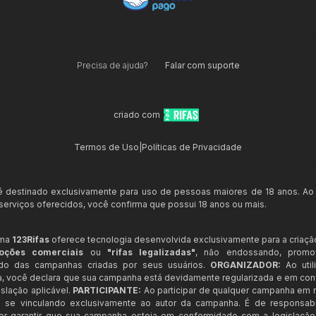
Precisa de ajuda?
Falar com suporte
criado com
Termos de Uso
|
Políticas de Privacidade
 é destinado exclusivamente para uso de pessoas maiores de 18 anos. Ao
s serviços oferecidos, você confirma que possui 18 anos ou mais.
rma
123Rifas
oferece tecnologia desenvolvida exclusivamente para a criaçã
oções comerciais
ou
"rifas legalizadas"
, não endossando, prom
ndo das campanhas criadas por seus usuários.
ORGANIZADOR:
Ao util
a, você declara que sua campanha está devidamente regularizada e em co
slação aplicável.
PARTICIPANTE:
Ao participar de qualquer campanha em n
 se vinculando exclusivamente ao autor da campanha. É de responsab
or garantir que sua campanha esteja em conformidade com a legislação b