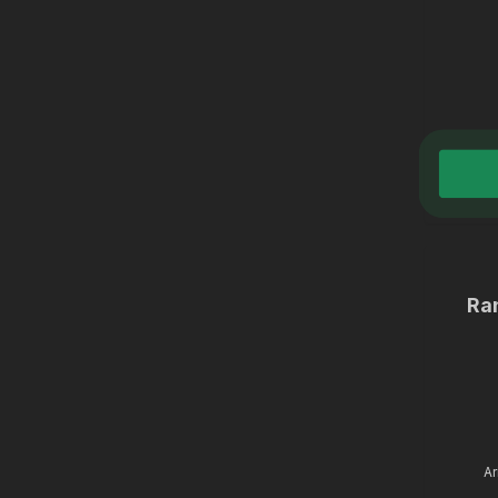
Ra
Ar