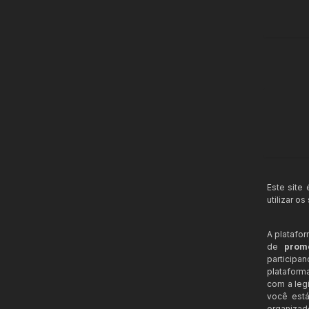
Este site
utilizar o
A platafo
de
prom
participa
plataform
com a legi
você está
organizad