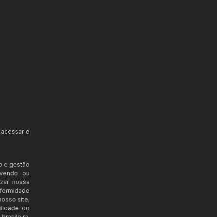
 acessar e
o e gestão
ovendo ou
izar nossa
nformidade
osso site,
ilidade do
rasileira,