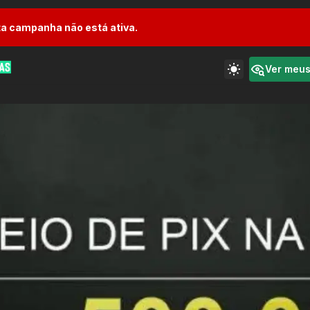
a campanha não está ativa.
Ver meu