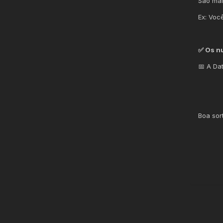
São mai
Ex: Voc
✅ Os n
📅 A Da
Boa sor