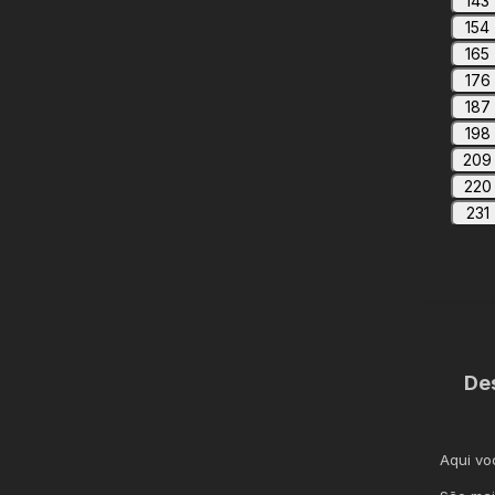
143
154
165
176
187
198
209
220
231
De
Aqui v