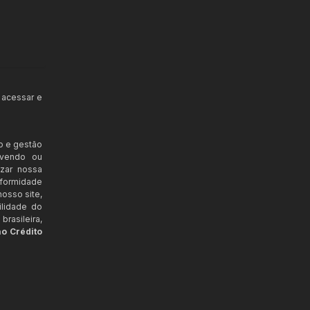
 acessar e
o e gestão
ovendo ou
izar nossa
nformidade
osso site,
ilidade do
rasileira,
ao Crédito