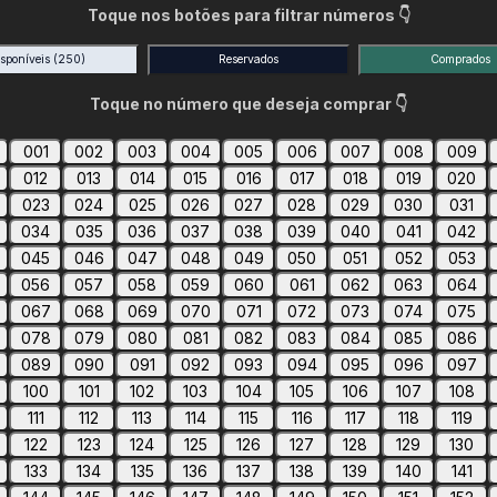
Toque nos botões para filtrar números 👇
isponíveis
(250)
Reservados
Comprados
Toque no número que deseja comprar 👇
001
002
003
004
005
006
007
008
009
012
013
014
015
016
017
018
019
020
023
024
025
026
027
028
029
030
031
034
035
036
037
038
039
040
041
042
045
046
047
048
049
050
051
052
053
056
057
058
059
060
061
062
063
064
067
068
069
070
071
072
073
074
075
078
079
080
081
082
083
084
085
086
089
090
091
092
093
094
095
096
097
100
101
102
103
104
105
106
107
108
111
112
113
114
115
116
117
118
119
122
123
124
125
126
127
128
129
130
133
134
135
136
137
138
139
140
141