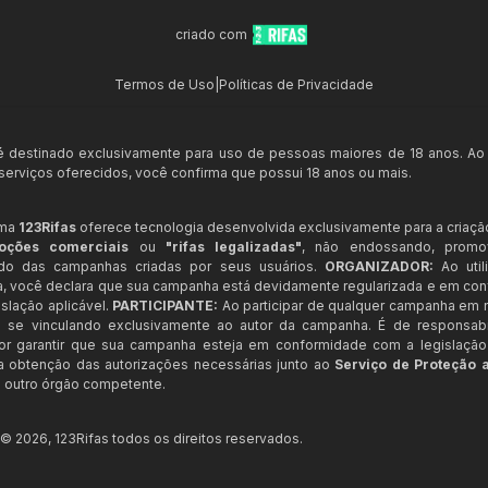
criado com
Termos de Uso
|
Políticas de Privacidade
 é destinado exclusivamente para uso de pessoas maiores de 18 anos. Ao
s serviços oferecidos, você confirma que possui 18 anos ou mais.
rma
123Rifas
oferece tecnologia desenvolvida exclusivamente para a criaçã
oções comerciais
ou
"rifas legalizadas"
, não endossando, prom
ndo das campanhas criadas por seus usuários.
ORGANIZADOR:
Ao util
a, você declara que sua campanha está devidamente regularizada e em co
slação aplicável.
PARTICIPANTE:
Ao participar de qualquer campanha em n
 se vinculando exclusivamente ao autor da campanha. É de responsab
or garantir que sua campanha esteja em conformidade com a legislação b
 a obtenção das autorizações necessárias junto ao
Serviço de Proteção 
 outro órgão competente.
t ©
2026
,
123Rifas
todos os direitos reservados.