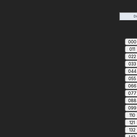
D
000
011
022
033
044
055
066
077
088
099
110
121
132