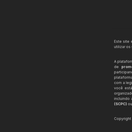
Este site
utilizar o
A platafo
de
prom
participa
plataform
com a legi
você está
organizad
incluindo
(SCPC)
ou
Copyrigh