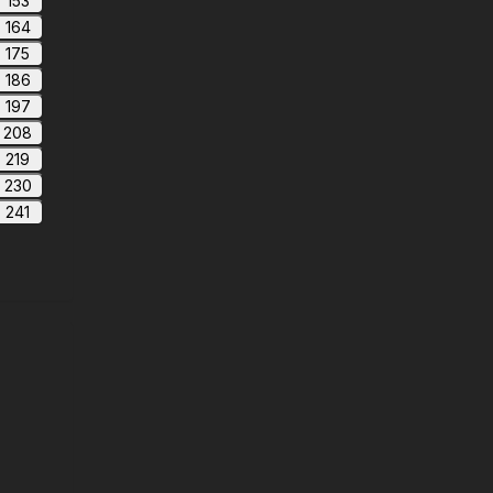
153
164
175
186
197
208
219
230
241