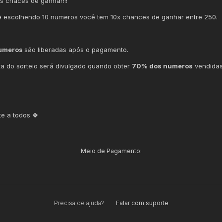
s chaces de ganhar!!!
ê escolhendo 10 numeros você tem 10x chances de ganhar entre 250.
umeros
são liberadas após o pagamento.
ta do sorteio será divulgado quando obter
70% dos numeros
vendidas
te a todos 🍀
Meio de Pagamento:
Precisa de ajuda?
Falar com suporte