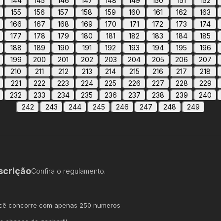
144
145
146
147
148
149
150
151
152
155
156
157
158
159
160
161
162
163
166
167
168
169
170
171
172
173
174
177
178
179
180
181
182
183
184
185
188
189
190
191
192
193
194
195
196
199
200
201
202
203
204
205
206
207
210
211
212
213
214
215
216
217
218
221
222
223
224
225
226
227
228
229
232
233
234
235
236
237
238
239
240
242
243
244
245
246
247
248
249
scrição
Confira o regulamento.
ocê concorre com apenas 250 numeros