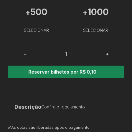
500
1000
+
+
SELECIONAR
SELECIONAR
-
+
Reservar bilhetes por R$ 0,10
Descrição
Confira o regulamento.
✅
As cotas são liberadas após o pagamento.