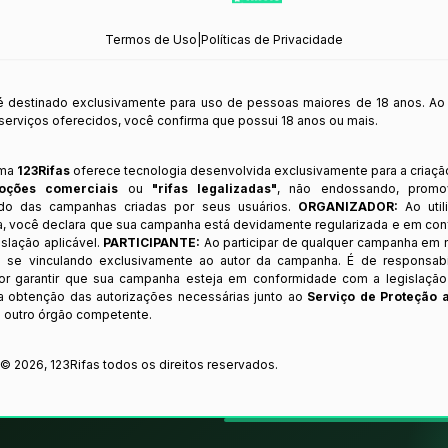
Termos de Uso
|
Políticas de Privacidade
 é destinado exclusivamente para uso de pessoas maiores de 18 anos. Ao
s serviços oferecidos, você confirma que possui 18 anos ou mais.
rma
123Rifas
oferece tecnologia desenvolvida exclusivamente para a criaçã
oções comerciais
ou
"rifas legalizadas"
, não endossando, prom
ndo das campanhas criadas por seus usuários.
ORGANIZADOR:
Ao util
a, você declara que sua campanha está devidamente regularizada e em co
slação aplicável.
PARTICIPANTE:
Ao participar de qualquer campanha em n
 se vinculando exclusivamente ao autor da campanha. É de responsab
or garantir que sua campanha esteja em conformidade com a legislação b
 a obtenção das autorizações necessárias junto ao
Serviço de Proteção 
 outro órgão competente.
t ©
2026
,
123Rifas
todos os direitos reservados.