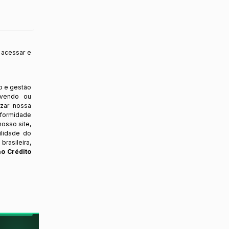
 acessar e
o e gestão
ovendo ou
izar nossa
nformidade
osso site,
ilidade do
rasileira,
ao Crédito