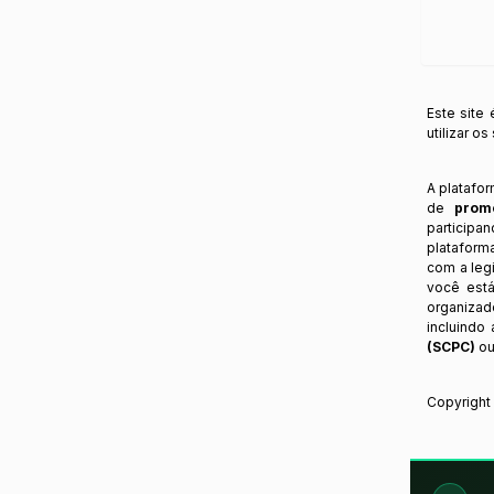
Este site
utilizar o
A platafo
de
prom
participa
plataform
com a legi
você está
organizad
incluindo
(SCPC)
ou
Copyrigh