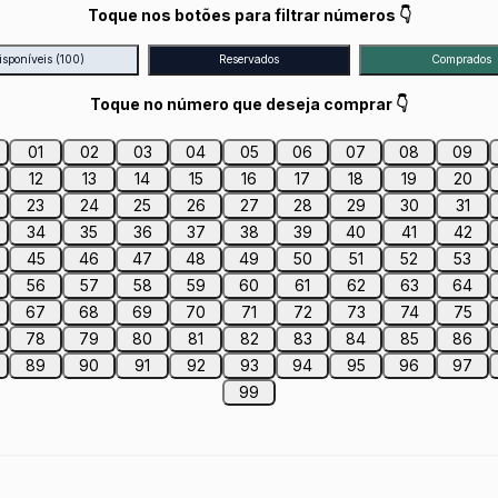
Toque nos botões para filtrar números 👇
isponíveis
(100)
Reservados
Comprados
Toque no número que deseja comprar 👇
01
02
03
04
05
06
07
08
09
12
13
14
15
16
17
18
19
20
23
24
25
26
27
28
29
30
31
34
35
36
37
38
39
40
41
42
45
46
47
48
49
50
51
52
53
56
57
58
59
60
61
62
63
64
67
68
69
70
71
72
73
74
75
78
79
80
81
82
83
84
85
86
89
90
91
92
93
94
95
96
97
99