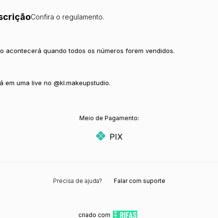
scrição
Confira o regulamento.
io acontecerá quando todos os números forem vendidos.
á em uma live no @kl.makeupstudio.
Meio de Pagamento:
PIX
Precisa de ajuda?
Falar com suporte
criado com