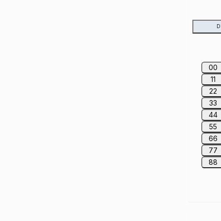
D
00
11
22
33
44
55
66
77
88