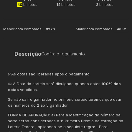
40
bilhetes
14
bilhetes
2
bilhetes
Menor cota comprada
Maior cota comprada
0220
4852
Descrição
Confira o regulamento.
✅
As cotas são liberadas após o pagamento.
📅 A Data do sorteio será divulgado quando obter
100% das
cotas
vendidas.
Se não sair o ganhador no primeiro sorteio teremos que usar
os números do 2 ao 5 ganhador.
FORMA DE APURAÇÃO: a) Para a identificação do número da
sorte serão considerados o 1° Primeiro Prêmio da extração da
Loteria Federal, aplicando-se a seguinte regra: - Para