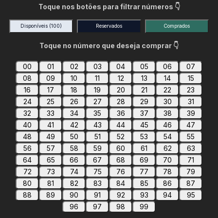
Toque nos botões para filtrar números 👇
Disponíveis
(100)
Reservados
Comprados
Toque no número que deseja comprar 👇
00
01
02
03
04
05
06
07
08
09
10
11
12
13
14
15
16
17
18
19
20
21
22
23
24
25
26
27
28
29
30
31
32
33
34
35
36
37
38
39
40
41
42
43
44
45
46
47
48
49
50
51
52
53
54
55
56
57
58
59
60
61
62
63
64
65
66
67
68
69
70
71
72
73
74
75
76
77
78
79
80
81
82
83
84
85
86
87
88
89
90
91
92
93
94
95
96
97
98
99