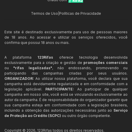
Termos de Uso
|
Políticas de Privacidade
Este site é destinado exclusivamente para uso de pessoas maiores
de 18 anos. Ao acessar e utilizar os serviços oferecidos, você
confirma que possui 18 anos ou mais.
A plataforma
123Rifas
oferece tecnologia desenvolvida
exclusivamente para a criação e gestão de
promoções comerciais
ou
"rifas legalizadas"
, não endossando, promovendo ou
participando das campanhas criadas por seus usuários.
ORGANIZADOR:
Ao utilizar nossa plataforma, você declara que sua
campanha está devidamente regularizada e em conformidade com a
legislação aplicável.
PARTICIPANTE:
Ao participar de qualquer
campanha em nosso site, você está se vinculando exclusivamente ao
autor da campanha. É de responsabilidade do organizador garantir que
sua campanha esteja em conformidade com a legislação brasileira,
incluindo a obtenção das autorizações necessárias junto ao
Serviço
de Proteção ao Crédito (SCPC)
ou outro órgão competente.
Copyright ©
2026
,
123Rifas
todos os direitos reservados.