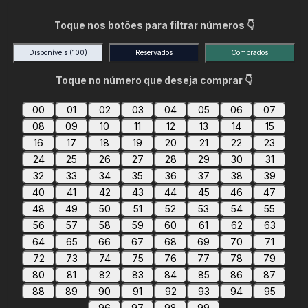
Toque nos botões para filtrar números 👇
Disponíveis
(100)
Reservados
Comprados
Toque no número que deseja comprar 👇
00
01
02
03
04
05
06
07
08
09
10
11
12
13
14
15
16
17
18
19
20
21
22
23
24
25
26
27
28
29
30
31
32
33
34
35
36
37
38
39
40
41
42
43
44
45
46
47
48
49
50
51
52
53
54
55
56
57
58
59
60
61
62
63
64
65
66
67
68
69
70
71
72
73
74
75
76
77
78
79
80
81
82
83
84
85
86
87
88
89
90
91
92
93
94
95
96
97
98
99