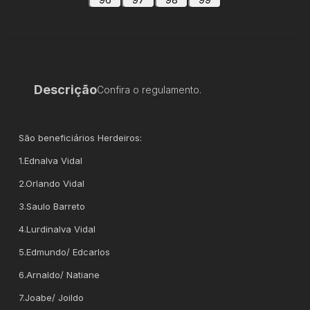
Descrição
Confira o regulamento.
São beneficiários Herdeiros:
1.Ednalva Vidal
2.Orlando Vidal
3.Saulo Barreto
4.Lurdinalva Vidal
5.Edmundo/ Edcarlos
6.Arnaldo/ Natiane
7.Joabe/ Joildo