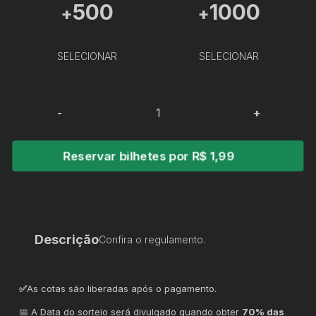
500
1000
+
+
SELECIONAR
SELECIONAR
-
+
Reservar bilhetes por R$ 1,99
Descrição
Confira o regulamento.
✅
As cotas são liberadas após o pagamento.
📅 A Data do sorteio será divulgado quando obter
70% das