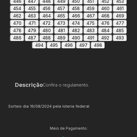
446
447
448
449
450
451
452
453
454
455
456
457
458
459
460
461
462
463
464
465
466
467
468
469
470
471
472
473
474
475
476
477
478
479
480
481
482
483
484
485
486
487
488
489
490
491
492
493
494
495
496
497
498
Descrição
Confira o regulamento.
Sorteio dia 16/08/2024 pela loteria federal
Meio de Pagamento: