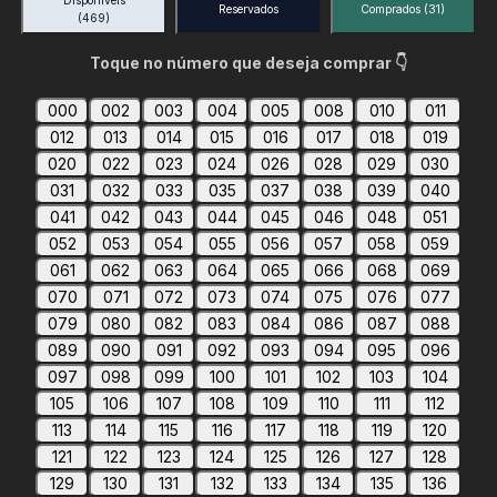
Disponíveis
Reservados
Comprados
(31)
(469)
Toque no número que deseja comprar 👇
000
002
003
004
005
008
010
011
012
013
014
015
016
017
018
019
020
022
023
024
026
028
029
030
031
032
033
035
037
038
039
040
041
042
043
044
045
046
048
051
052
053
054
055
056
057
058
059
061
062
063
064
065
066
068
069
070
071
072
073
074
075
076
077
079
080
082
083
084
086
087
088
089
090
091
092
093
094
095
096
097
098
099
100
101
102
103
104
105
106
107
108
109
110
111
112
113
114
115
116
117
118
119
120
121
122
123
124
125
126
127
128
129
130
131
132
133
134
135
136