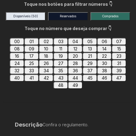
Toque nos botões para filtrar números 👇
Disponíveis
(50)
Reservados
Comprados
Toque no número que deseja comprar 👇
00
01
02
03
04
05
06
07
08
09
10
11
12
13
14
15
16
17
18
19
20
21
22
23
24
25
26
27
28
29
30
31
32
33
34
35
36
37
38
39
40
41
42
43
44
45
46
47
48
49
Descrição
Confira o regulamento.