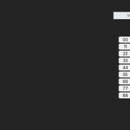
D
00
11
22
33
44
55
66
77
88