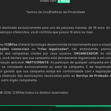
criado com
Termos de Uso
|
Políticas de Privacidade
 é destinado exclusivamente para uso de pessoas maiores de 18 anos. Ao
s serviços oferecidos, você confirma que possui 18 anos ou mais.
rma
123Rifas
oferece tecnologia desenvolvida exclusivamente para a criaçã
oções comerciais
ou
"rifas legalizadas"
, não endossando, prom
ndo das campanhas criadas por seus usuários.
ORGANIZADOR:
Ao util
a, você declara que sua campanha está devidamente regularizada e em co
slação aplicável.
PARTICIPANTE:
Ao participar de qualquer campanha em n
 se vinculando exclusivamente ao autor da campanha. É de responsab
or garantir que sua campanha esteja em conformidade com a legislação b
 a obtenção das autorizações necessárias junto ao
Serviço de Proteção 
 outro órgão competente.
t ©
2026
,
123Rifas
todos os direitos reservados.