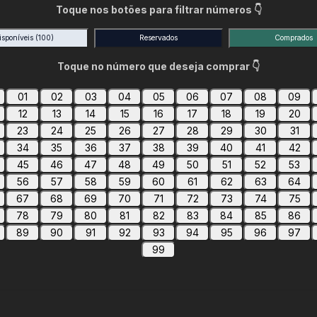
Toque nos botões para filtrar números 👇
isponíveis
(100)
Reservados
Comprados
Toque no número que deseja comprar 👇
01
02
03
04
05
06
07
08
09
12
13
14
15
16
17
18
19
20
23
24
25
26
27
28
29
30
31
34
35
36
37
38
39
40
41
42
45
46
47
48
49
50
51
52
53
56
57
58
59
60
61
62
63
64
67
68
69
70
71
72
73
74
75
78
79
80
81
82
83
84
85
86
89
90
91
92
93
94
95
96
97
99