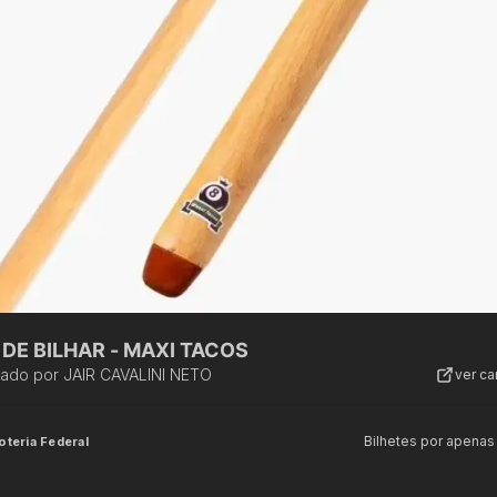
DE BILHAR - MAXI TACOS
zado por
JAIR CAVALINI NETO
ver c
Bilhetes por apenas
oteria Federal