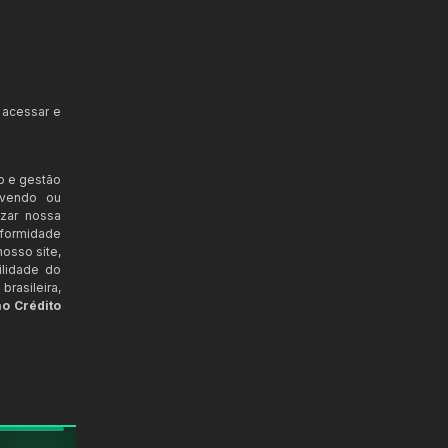
 acessar e
o e gestão
ovendo ou
izar nossa
nformidade
osso site,
ilidade do
rasileira,
ao Crédito