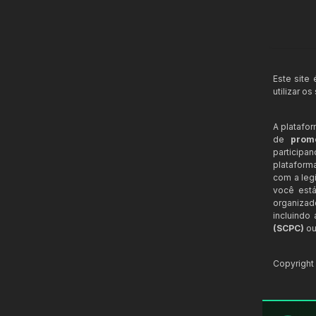
Este site
utilizar o
A platafo
de
prom
participa
plataform
com a legi
você está
organizad
incluindo
(SCPC)
ou
Copyrigh