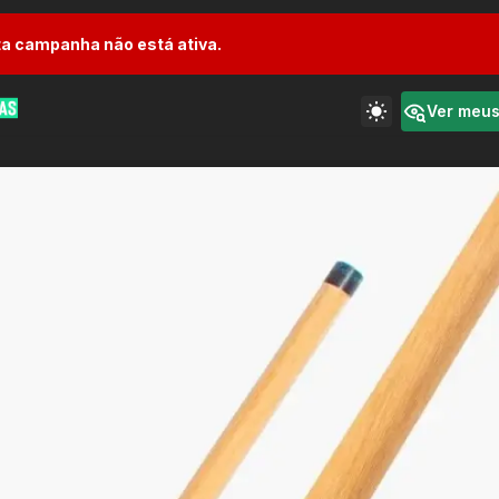
a campanha não está ativa.
Ver meu