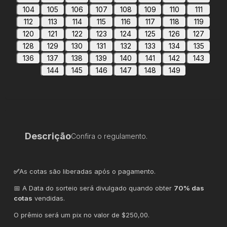
104
105
106
107
108
109
110
111
112
113
114
115
116
117
118
119
120
121
122
123
124
125
126
127
128
129
130
131
132
133
134
135
136
137
138
139
140
141
142
143
144
145
146
147
148
149
Descrição
Confira o regulamento.
✅
As cotas são liberadas após o pagamento.
📅 A Data do sorteio será divulgado quando obter
70% das
cotas
vendidas.
O prêmio será um pix no valor de $250,00.