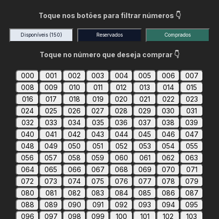
Toque nos botões para filtrar números 👇
Disponíveis
(150)
Reservados
Comprados
Toque no número que deseja comprar 👇
000
001
002
003
004
005
006
007
008
009
010
011
012
013
014
015
016
017
018
019
020
021
022
023
024
025
026
027
028
029
030
031
032
033
034
035
036
037
038
039
040
041
042
043
044
045
046
047
048
049
050
051
052
053
054
055
056
057
058
059
060
061
062
063
064
065
066
067
068
069
070
071
072
073
074
075
076
077
078
079
080
081
082
083
084
085
086
087
088
089
090
091
092
093
094
095
096
097
098
099
100
101
102
103