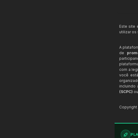
Este site
utilizar o
A platafo
de
prom
participa
plataform
com a legi
você está
organizad
incluindo
(SCPC)
ou
Copyrigh
PL