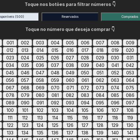
Toque nos botões para filtrar números 👇
isponíveis
(500)
Reservados
Comprados
Toque no número que deseja comprar 👇
001
002
003
004
005
006
007
008
009
012
013
014
015
016
017
018
019
020
023
024
025
026
027
028
029
030
031
034
035
036
037
038
039
040
041
042
045
046
047
048
049
050
051
052
053
056
057
058
059
060
061
062
063
064
067
068
069
070
071
072
073
074
075
078
079
080
081
082
083
084
085
086
089
090
091
092
093
094
095
096
097
100
101
102
103
104
105
106
107
108
111
112
113
114
115
116
117
118
119
122
123
124
125
126
127
128
129
130
133
134
135
136
137
138
139
140
141