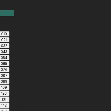
010
021
032
043
054
065
076
087
098
109
120
131
142