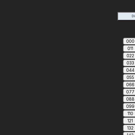
D
000
011
022
033
044
055
066
077
088
099
110
121
132