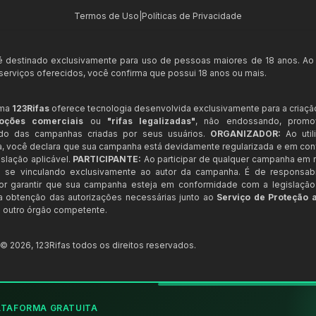
Termos de Uso
|
Políticas de Privacidade
 é destinado exclusivamente para uso de pessoas maiores de 18 anos. Ao
s serviços oferecidos, você confirma que possui 18 anos ou mais.
rma
123Rifas
oferece tecnologia desenvolvida exclusivamente para a criaçã
oções comerciais
ou
"rifas legalizadas"
, não endossando, prom
ndo das campanhas criadas por seus usuários.
ORGANIZADOR:
Ao util
a, você declara que sua campanha está devidamente regularizada e em co
slação aplicável.
PARTICIPANTE:
Ao participar de qualquer campanha em n
 se vinculando exclusivamente ao autor da campanha. É de responsab
or garantir que sua campanha esteja em conformidade com a legislação b
 a obtenção das autorizações necessárias junto ao
Serviço de Proteção 
 outro órgão competente.
t ©
2026
,
123Rifas
todos os direitos reservados.
ATAFORMA GRATUITA