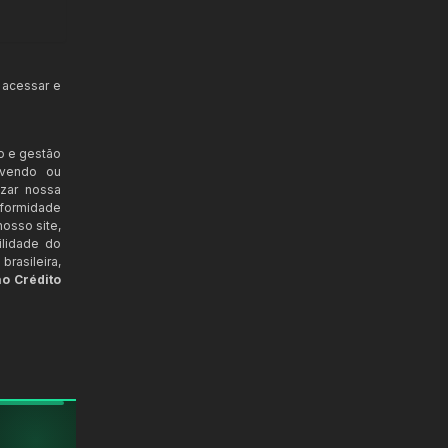
 acessar e
o e gestão
ovendo ou
izar nossa
nformidade
osso site,
ilidade do
rasileira,
ao Crédito