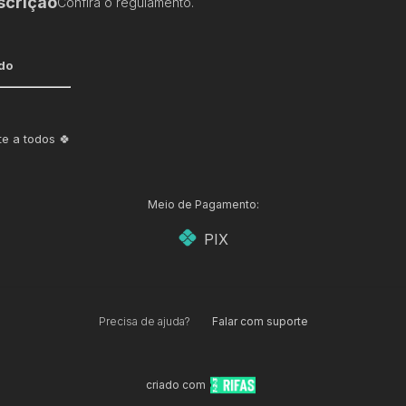
scrição
Confira o regulamento.
do
te a todos 🍀
Meio de Pagamento:
PIX
Precisa de ajuda?
Falar com suporte
criado com