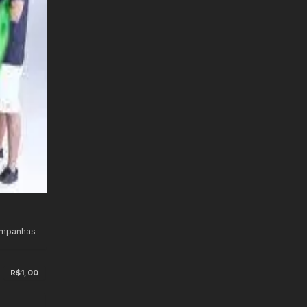
ampanhas
s
R$1,00