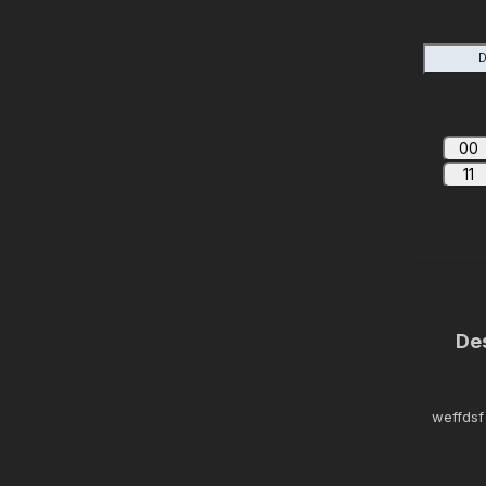
D
00
11
De
weffdsf