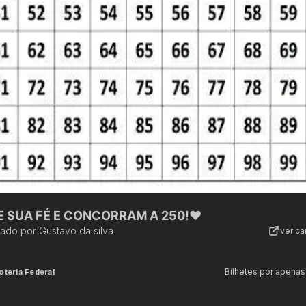
E SUA FÉ E CONCORRAM A 250!❤️
zado por
Gustavo da silva
ver c
Bilhetes por apenas
oteria Federal