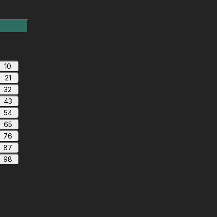
10
21
32
43
54
65
76
87
98