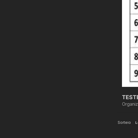
TEST
Organi
Sorteio
L