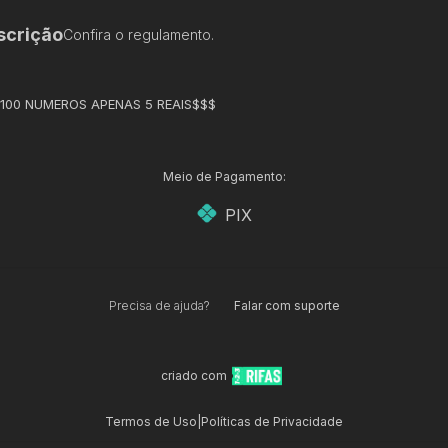
scrição
Confira o regulamento.
E 100 NUMEROS APENAS 5 REAIS$$$
Meio de Pagamento:
PIX
Precisa de ajuda?
Falar com suporte
criado com
Termos de Uso
|
Políticas de Privacidade