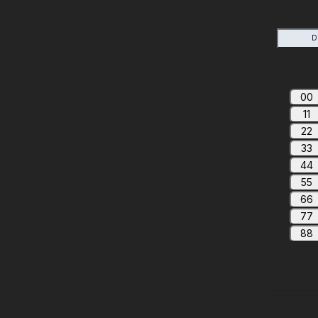
D
00
11
22
33
44
55
66
77
88