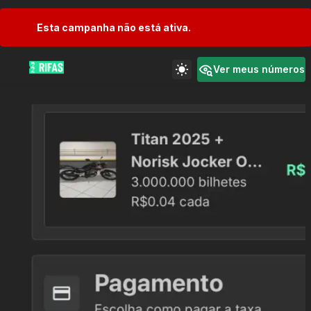
Esta campanha não está ativa.
Ver meus números