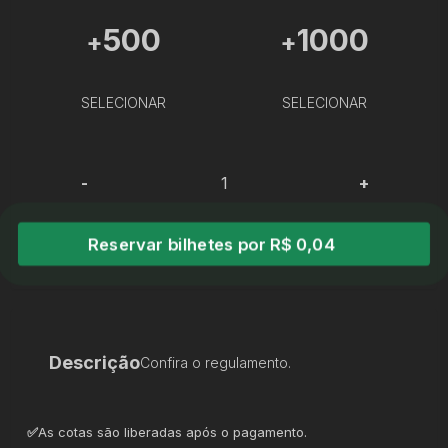
500
1000
+
+
SELECIONAR
SELECIONAR
-
+
Reservar bilhetes por R$ 0,04
Descrição
Confira o regulamento.
✅
As cotas são liberadas após o pagamento.