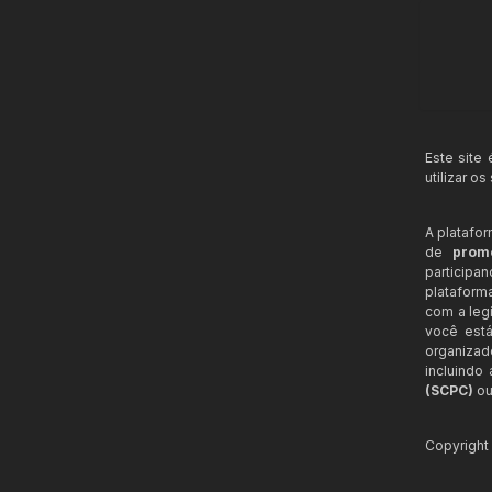
Este site
utilizar o
A platafo
de
prom
participa
plataform
com a legi
você está
organizad
incluindo
(SCPC)
ou
Copyrigh