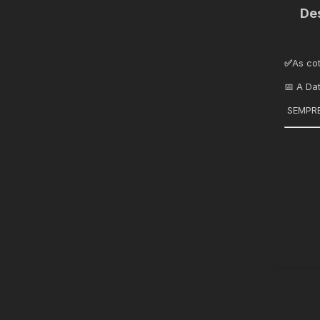
De
✅
As co
📅 A Da
SEMPRE