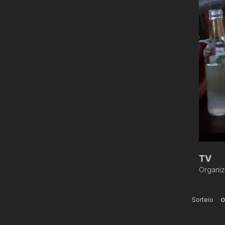
TV
Organi
Sorteio
O