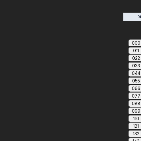
D
000
011
022
033
044
055
066
077
088
099
110
121
132