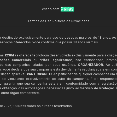
criado com
Termos de Uso
|
Políticas de Privacidade
 é destinado exclusivamente para uso de pessoas maiores de 18 anos. Ao
s serviços oferecidos, você confirma que possui 18 anos ou mais.
rma
123Rifas
oferece tecnologia desenvolvida exclusivamente para a criaçã
oções comerciais
ou
"rifas legalizadas"
, não endossando, prom
ndo das campanhas criadas por seus usuários.
ORGANIZADOR:
Ao util
a, você declara que sua campanha está devidamente regularizada e em co
slação aplicável.
PARTICIPANTE:
Ao participar de qualquer campanha em n
 se vinculando exclusivamente ao autor da campanha. É de responsab
or garantir que sua campanha esteja em conformidade com a legislação b
 a obtenção das autorizações necessárias junto ao
Serviço de Proteção 
 outro órgão competente.
t ©
2026
,
123Rifas
todos os direitos reservados.