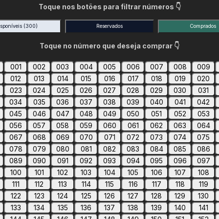
Toque nos botões para filtrar números 👇
isponíveis
(300)
Reservados
Comprados
Toque no número que deseja comprar 👇
001
002
003
004
005
006
007
008
009
012
013
014
015
016
017
018
019
020
023
024
025
026
027
028
029
030
031
034
035
036
037
038
039
040
041
042
045
046
047
048
049
050
051
052
053
056
057
058
059
060
061
062
063
064
067
068
069
070
071
072
073
074
075
078
079
080
081
082
083
084
085
086
089
090
091
092
093
094
095
096
097
100
101
102
103
104
105
106
107
108
111
112
113
114
115
116
117
118
119
122
123
124
125
126
127
128
129
130
133
134
135
136
137
138
139
140
141