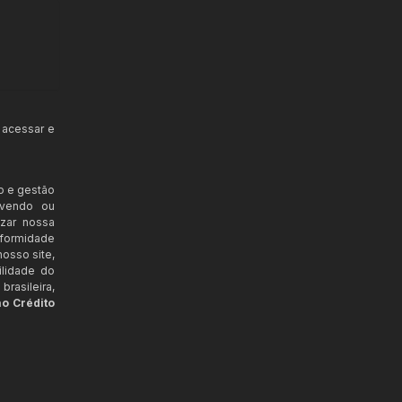
 acessar e
o e gestão
ovendo ou
izar nossa
nformidade
osso site,
ilidade do
rasileira,
ao Crédito