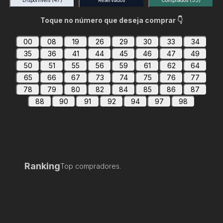
Disponíveis
(47)
Reservados
Comprados
(53)
Toque no número que deseja comprar 👇
00
08
19
26
29
30
33
34
35
36
41
44
45
46
47
49
50
51
55
56
59
61
62
64
65
66
67
73
74
75
76
77
78
79
80
82
84
85
86
87
88
90
91
92
94
97
98
Ranking
Top compradores.