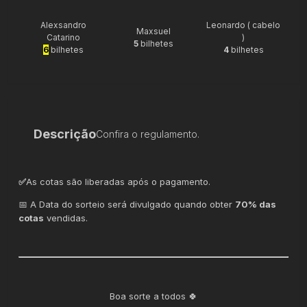
Alexsandro
Leonardo ( cabelo
Maxsuel
Catarino
)
5
bilhetes
6
bilhetes
4
bilhetes
Descrição
Confira o regulamento.
✅
As cotas são liberadas após o pagamento.
📅 A Data do sorteio será divulgado quando obter
70% das
cotas
vendidas.
Boa sorte a todos 🍀