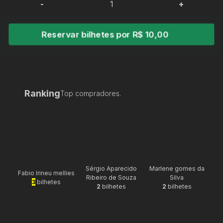
-
+
Reservar bilhetes por R$ 10,00
Ranking
Top compradores.
Sérgio Aparecido
Marlene gomes da
Fabio Irineu mellies
Ribeiro de Souza
Silva
3
bilhetes
2
bilhetes
2
bilhetes