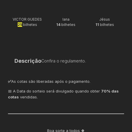
VICTOR GUEDES
Iana
Jésus
25
bilhetes
14
bilhetes
11
bilhetes
Descrição
Confira o regulamento.
✅
As cotas são liberadas após o pagamento.
📅 A Data do sorteio será divulgado quando obter
70% das
cotas
vendidas.
Boa sorte a todos 🍀