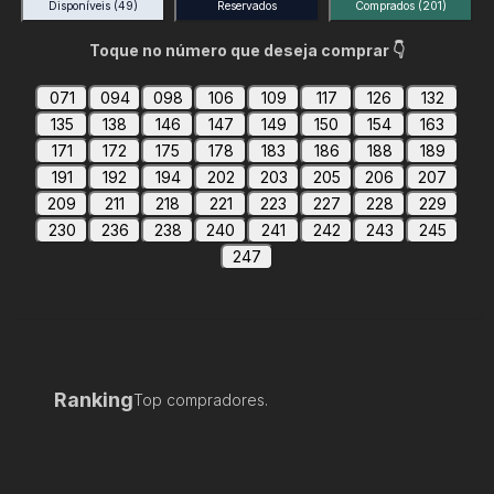
Disponíveis
(49)
Reservados
Comprados
(201)
Toque no número que deseja comprar 👇
071
094
098
106
109
117
126
132
135
138
146
147
149
150
154
163
171
172
175
178
183
186
188
189
191
192
194
202
203
205
206
207
209
211
218
221
223
227
228
229
230
236
238
240
241
242
243
245
247
Ranking
Top compradores.