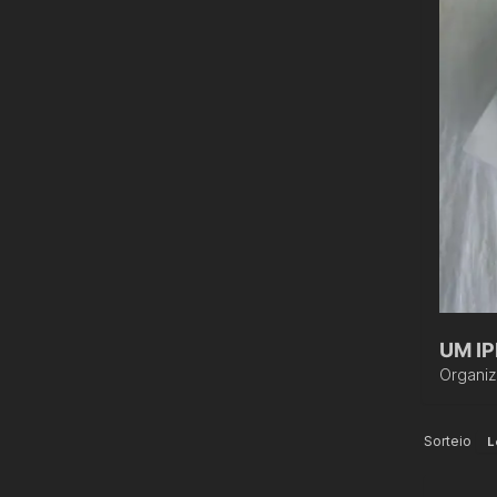
UM IP
Organi
Sorteio
L