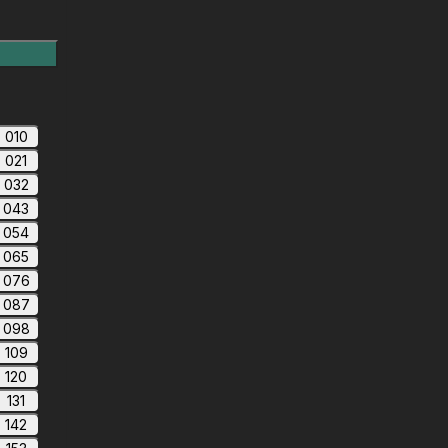
010
021
032
043
054
065
076
087
098
109
120
131
142