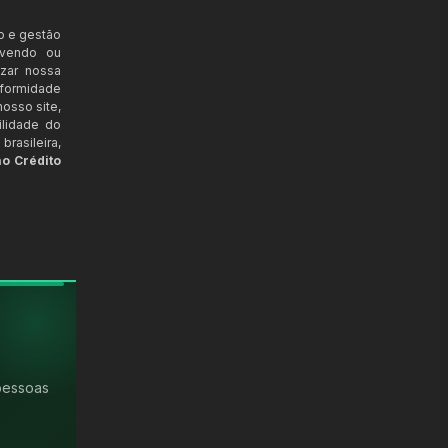
o e gestão
ovendo ou
izar nossa
nformidade
osso site,
ilidade do
rasileira,
ao Crédito
pessoas