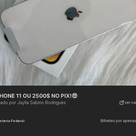
HONE 11 OU 2500$ NO PIX!🤑
zado por
Jaylla Sabino Rodrigues
ver c
Bilhetes por apena
oteria Federal