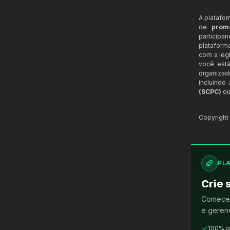
A platafo
de
prom
participa
plataform
com a legi
você está
organizad
incluindo
(SCPC)
ou
Copyrigh
PL
Crie 
Comece 
e gerenc
100% g