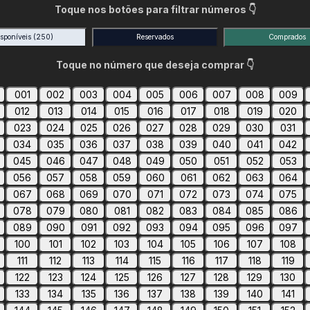
Toque nos botões para filtrar números 👇
isponíveis
(250)
Reservados
Comprados
Toque no número que deseja comprar 👇
001
002
003
004
005
006
007
008
009
012
013
014
015
016
017
018
019
020
023
024
025
026
027
028
029
030
031
034
035
036
037
038
039
040
041
042
045
046
047
048
049
050
051
052
053
056
057
058
059
060
061
062
063
064
067
068
069
070
071
072
073
074
075
078
079
080
081
082
083
084
085
086
089
090
091
092
093
094
095
096
097
100
101
102
103
104
105
106
107
108
111
112
113
114
115
116
117
118
119
122
123
124
125
126
127
128
129
130
133
134
135
136
137
138
139
140
141