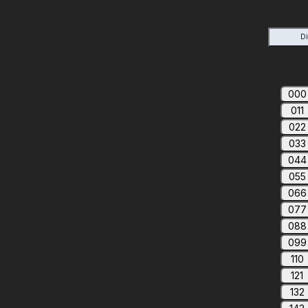
D
000
011
022
033
044
055
066
077
088
099
110
121
132