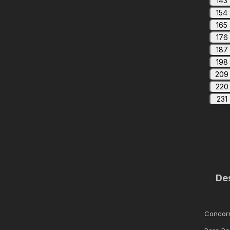
143
154
165
176
187
198
209
220
231
De
Concorr