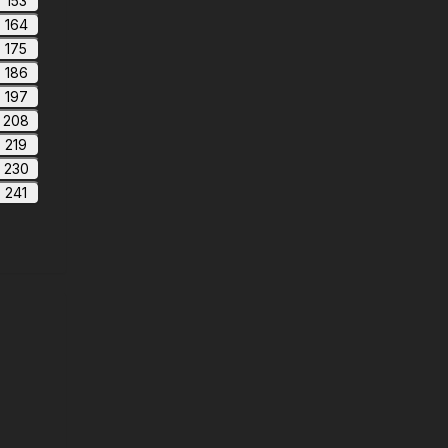
153
164
175
186
197
208
219
230
241