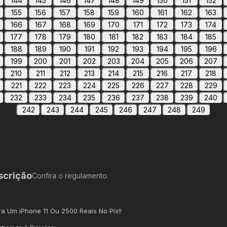
144
145
146
147
148
149
150
151
152
155
156
157
158
159
160
161
162
163
166
167
168
169
170
171
172
173
174
177
178
179
180
181
182
183
184
185
188
189
190
191
192
193
194
195
196
199
200
201
202
203
204
205
206
207
210
211
212
213
214
215
216
217
218
221
222
223
224
225
226
227
228
229
232
233
234
235
236
237
238
239
240
242
243
244
245
246
247
248
249
scrição
Confira o regulamento.
a Um iPhone 11 Ou 2500 Reais No Pix!!