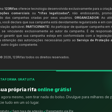
rma
123Rifas
oferece tecnologia desenvolvida exclusivamente para a criaçã
oções comerciais
ou
"rifas legalizadas"
, não endossando, prom
ndo das campanhas criadas por seus usuários.
ORGANIZADOR:
Ao util
a, você declara que sua campanha está devidamente regularizada e em co
slação aplicável.
PARTICIPANTE:
Ao participar de qualquer campanha em n
 se vinculando exclusivamente ao autor da campanha. É de responsab
or garantir que sua campanha esteja em conformidade com a legislação b
 a obtenção das autorizações necessárias junto ao
Serviço de Proteção 
 outro órgão competente.
t ©
2026
,
123Rifas
todos os direitos reservados.
ATAFORMA GRATUITA
sua própria rifa
online grátis!
agora mesmo, sem tirar nada do bolso. Divulgue para milhares de 
ie tudo em um só lugar.
ratuito
Sem taxa de adesão
Pagamento via Pix