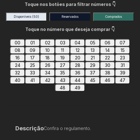
Toque nos botões para filtrar números 👇
Disponíveis
(50)
Reservados
Comprados
Toque no número que deseja comprar 👇
00
01
02
03
04
05
06
07
08
09
10
11
12
13
14
15
16
17
18
19
20
21
22
23
24
25
26
27
28
29
30
31
32
33
34
35
36
37
38
39
40
41
42
43
44
45
46
47
48
49
Descrição
Confira o regulamento.