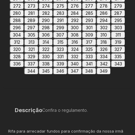
272
273
274
275
276
277
278
279
280
281
282
283
284
285
286
287
288
289
290
291
292
293
294
295
296
297
298
299
300
301
302
303
304
305
306
307
308
309
310
311
312
313
314
315
316
317
318
319
320
321
322
323
324
325
326
327
328
329
330
331
332
333
334
335
336
337
338
339
340
341
342
343
344
345
346
347
348
349
Descrição
Confira o regulamento.
Rifa para arrecadar fundos para confirmação da nossa irmã