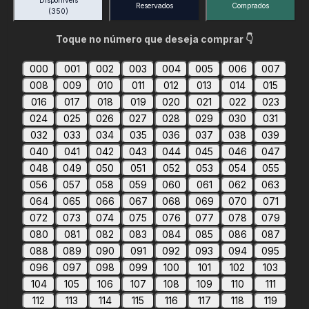
Disponíveis
Reservados
Comprados
(350)
Toque no número que deseja comprar 👇
000
001
002
003
004
005
006
007
008
009
010
011
012
013
014
015
016
017
018
019
020
021
022
023
024
025
026
027
028
029
030
031
032
033
034
035
036
037
038
039
040
041
042
043
044
045
046
047
048
049
050
051
052
053
054
055
056
057
058
059
060
061
062
063
064
065
066
067
068
069
070
071
072
073
074
075
076
077
078
079
080
081
082
083
084
085
086
087
088
089
090
091
092
093
094
095
096
097
098
099
100
101
102
103
104
105
106
107
108
109
110
111
112
113
114
115
116
117
118
119